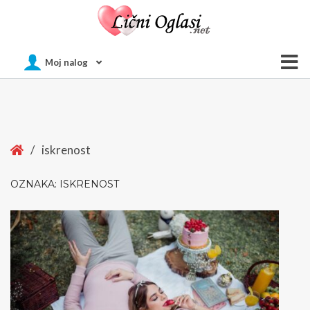
Of
Moj nalog
Si
Home
/
iskrenost
OZNAKA:
ISKRENOST