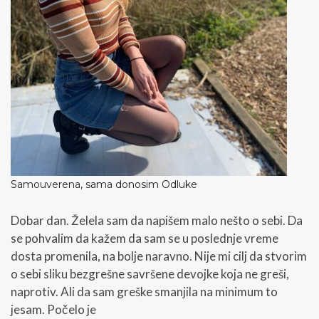
Samouverena, sama donosim Odluke
Dobar dan. Želela sam da napišem malo nešto o sebi. Da
se pohvalim da kažem da sam se u poslednje vreme
dosta promenila, na bolje naravno. Nije mi cilj da stvorim
o sebi sliku bezgrešne savršene devojke koja ne greši,
naprotiv. Ali da sam greške smanjila na minimum to
jesam. Počelo je