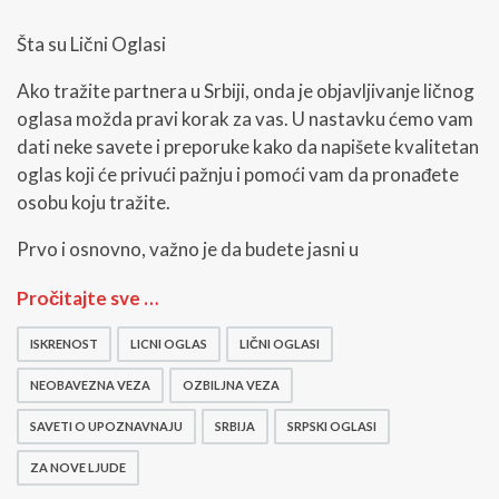
Šta su Lični Oglasi
Ako tražite partnera u Srbiji, onda je objavljivanje ličnog
oglasa možda pravi korak za vas. U nastavku ćemo vam
dati neke savete i preporuke kako da napišete kvalitetan
oglas koji će privući pažnju i pomoći vam da pronađete
osobu koju tražite.
Prvo i osnovno, važno je da budete jasni u
Š
Pročitajte sve …
t
a
ISKRENOST
LICNI OGLAS
LIČNI OGLASI
s
u
NEOBAVEZNA VEZA
OZBILJNA VEZA
L
i
SAVETI O UPOZNAVNAJU
SRBIJA
SRPSKI OGLASI
č
ZA NOVE LJUDE
n
i