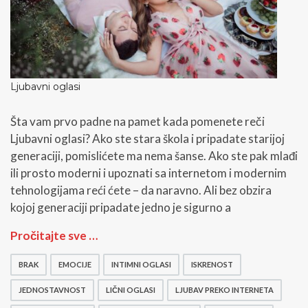
Ljubavni oglasi
Šta vam prvo padne na pamet kada pomenete reči
Ljubavni oglasi? Ako ste stara škola i pripadate starijoj
generaciji, pomislićete ma nema šanse. Ako ste pak mlađi
ili prosto moderni i upoznati sa internetom i modernim
tehnologijama reći ćete – da naravno. Ali bez obzira
kojoj generaciji pripadate jedno je sigurno a
L
Pročitajte sve …
j
u
BRAK
EMOCIJE
INTIMNI OGLASI
ISKRENOST
b
a
JEDNOSTAVNOST
LIČNI OGLASI
LJUBAV PREKO INTERNETA
v