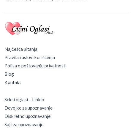
m
O
d
l
u
k
e
Najčešća pitanja
Pravila i uslovi korišćenja
Polisa o poštovanju privatnosti
Blog
Kontakt
Seksi oglasi – Libido
Devojke za upoznavanje
Diskretno upoznavanje
Sajt za upoznavanje