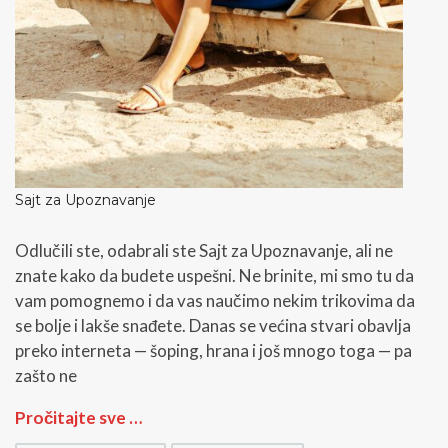
Sajt za Upoznavanje
Odlučili ste, odabrali ste Sajt za Upoznavanje, ali ne
znate kako da budete uspešni. Ne brinite, mi smo tu da
vam pomognemo i da vas naučimo nekim trikovima da
se bolje i lakše snađete. Danas se većina stvari obavlja
preko interneta — šoping, hrana i još mnogo toga — pa
zašto ne
S
Pročitajte sve …
a