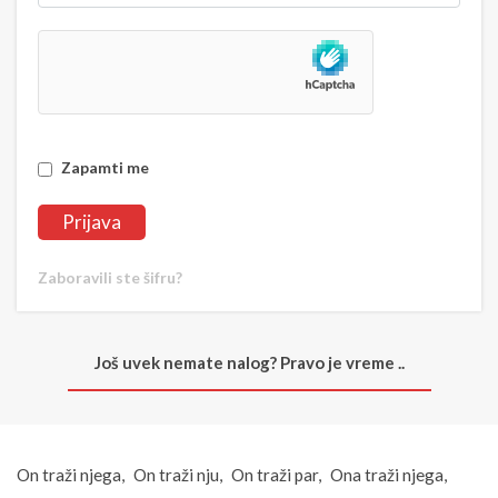
Zapamti me
Zaboravili ste šifru?
Još uvek nemate nalog? Pravo je vreme ..
On traži njega
On traži nju
On traži par
Ona traži njega