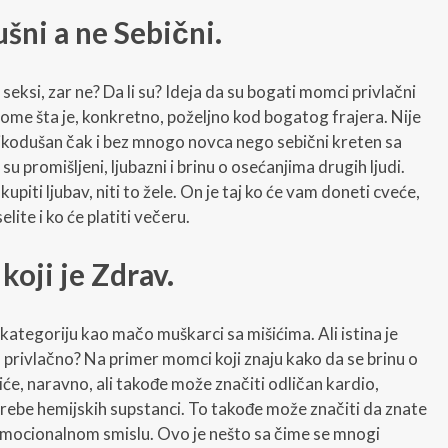
šni a ne Sebični.
seksi, zar ne? Da li su? Ideja da su bogati momci privlačni
tome šta je, konkretno, poželjno kod bogatog frajera. Nije
likodušan čak i bez mnogo novca nego sebični kreten sa
 promišljeni, ljubazni i brinu o osećanjima drugih ljudi.
piti ljubav, niti to žele. On je taj ko će vam doneti cveće,
lite i ko će platiti večeru.
koji je Zdrav.
ategoriju kao mačo muškarci sa mišićima. Ali istina je
a privlačno? Na primer momci koji znaju kako da se brinu o
iće, naravno, ali takođe može značiti odličan kardio,
trebe hemijskih supstanci. To takođe može značiti da znate
 emocionalnom smislu. Ovo je nešto sa čime se mnogi