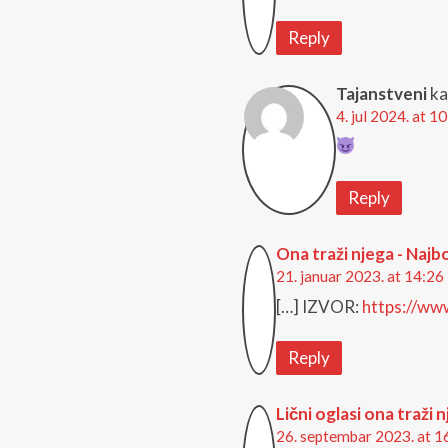
Reply
Tajanstveni
ka
4. jul 2024. at 1
Reply
Ona traži njega - Najb
21. januar 2023. at 14:26
[…] IZVOR:
https://www
Reply
Lični oglasi ona traži 
26. septembar 2023. at 1