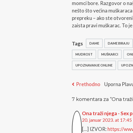
momci bore. Razgovor o naš
nešto što većina muškaraca 
prepreku – ako ste otvoreni
zaista pravi muškarac. To je 2
Tags
DAME
DAME BIRAJU
MUDROST
MUŠKARCI
ONL
UPOZNAVANJE ONLINE
UPOZN
Kretanje
Previous
Prethodno
Uporna Plav
post:
članka
7 komentara za “
Ona traži
Ona traži njega - Sex 
20. januar 2023. at 17:45
[…] IZVOR:
https://www