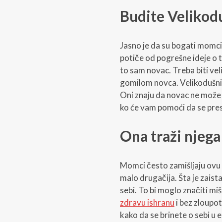
Budite Velikodu
Jasno je da su bogati momci 
potiče od pogrešne ideje o 
to sam novac. Treba biti ve
gomilom novca. Velikodušni su
Oni znaju da novac ne može ku
ko će vam pomoći da se prese
Ona traži njega 
Momci često zamišljaju ovu k
malo drugačija. Šta je zaist
sebi. To bi moglo značiti miš
zdravu ishranu
i bez zloupo
kako da se brinete o sebi u