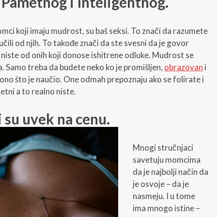
 Pametnog i Inteligentnog.
mci koji imaju mudrost, su baš seksi. To znači da razumete
aučili od njih. To takođe znači da ste svesni da je govor
 niste od onih koji donose ishitrene odluke. Mudrost se
. Samo treba da budete neko ko je promišljen,
obrazovan
i
 ono što je naučio. One odmah prepoznaju ako se folirate i
tni a to realno niste.
i su uvek na cenu.
Mnogi stručnjaci
savetuju momcima
da je najbolji način da
je osvoje – da je
nasmeju. I u tome
ima mnogo istine –