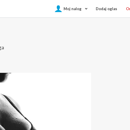
Moj nalog
Dodaj oglas
On
ga