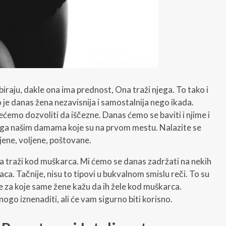
iraju, dakle ona ima prednost, Ona traži njega. To tako i
 je danas žena nezavisnija i samostalnija nego ikada.
ećemo dozvoliti da iščezne. Danas ćemo se baviti i njime i
vega našim damama koje su na prvom mestu. Nalazite se
ene, voljene, poštovane.
 traži kod muškarca. Mi ćemo se danas zadržati na nekih
a. Tačnije, nisu to tipovi u bukvalnom smislu reči. To su
e za koje same žene kažu da ih žele kod muškarca.
go iznenaditi, ali će vam sigurno biti korisno.