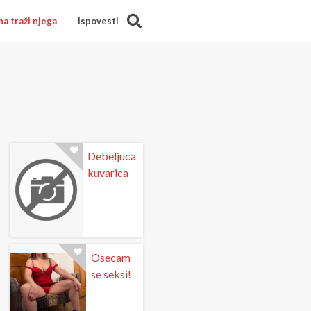
Search
a traži njega
Ispovesti
Debeljuca
kuvarica
Osecam
se seksi!