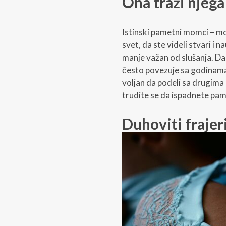
Ona traži njega
Istinski pametni momci – mo
svet, da ste videli stvari i n
manje važan od slušanja. Da
često povezuje sa godinama
voljan da podeli sa drugima
trudite se da ispadnete pame
Duhoviti frajer