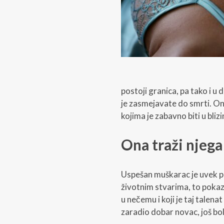
postoji granica, pa tako i u
je zasmejavate do smrti. On
kojima je zabavno biti u blizi
Ona traži njeg
Uspešan muškarac je uvek pr
životnim stvarima, to pokaz
u nečemu i koji je taj talenat
zaradio dobar novac, još bol