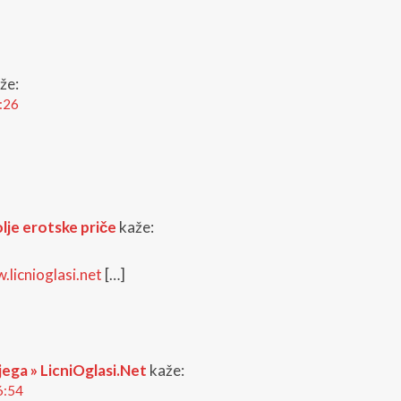
že:
0:26
olje erotske priče
kaže:
.licnioglasi.net
[…]
njega » LicniOglasi.Net
kaže:
6:54