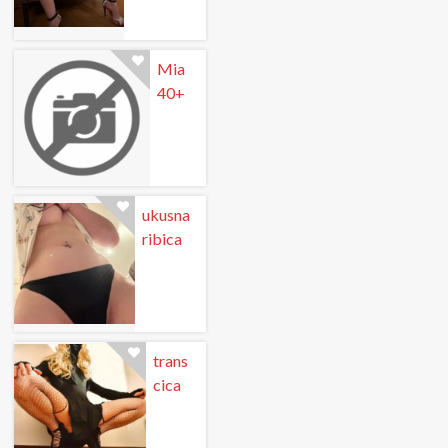
Mia
40+
ukusna
ribica
trans
cica