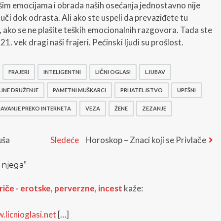
im emocijama i obrada naših osećanja jednostavno nije
uči dok odrasta. Ali ako ste uspeli da prevaziđete tu
, ako se ne plašite teških emocionalnih razgovora. Tada ste
1. vek dragi naši frajeri. Pećinski ljudi su prošlost.
FRAJERI
INTELIGENTNI
LIČNI OGLASI
LJUBAV
INE DRUŽENJE
PAMETNI MUŠKARCI
PRIJATELJSTVO
UPEŠNI
AVANJE PREKO INTERNETA
VEZA
ŽENE
ZEZANJE
Next
uša
Sledeće
Horoskop – Znaci koji se Privlače
post:
 njega
”
priče - erotske, perverzne, incest
kaže:
.licnioglasi.net
[…]