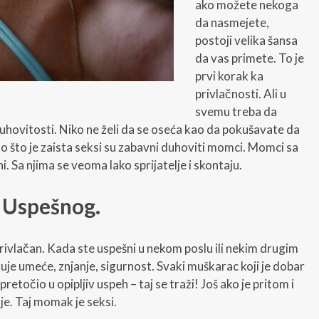
ako možete nekoga
da nasmejete,
postoji velika šansa
da vas primete. To je
prvi korak ka
privlačnosti. Ali u
svemu treba da
 duhovitosti. Niko ne želi da se oseća kao da pokušavate da
o što je zaista seksi su zabavni duhoviti momci. Momci sa
ni. Sa njima se veoma lako sprijatelje i skontaju.
a Uspešnog.
ivlačan. Kada ste uspešni u nekom poslu ili nekim drugim
uje umeće, znjanje, sigurnost. Svaki muškarac koji je dobar
 pretočio u opipljiv uspeh – taj se traži! Još ako je pritom i
je. Taj momak je seksi.