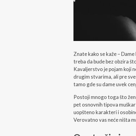
Znate kako se kaže – Dame b
treba da bude bez obzira što
Kavaljerstvo je pojam koji n
drugim stvarima, ali pre s
tamo gde su dame uvek cenj
Postoji mnogo toga što žena
pet osnovnih tipova muškarac
uopšteno karakteri i osobin
Verovatno vas neće ništa mno