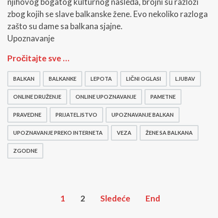
njihovog bogatog kulturnog nasleđa, brojni su razlozi
zbog kojih se slave balkanske žene. Evo nekoliko razloga
zašto su dame sa balkana sjajne.
Upoznavanje
U
Pročitajte sve …
p
o
BALKAN
BALKANKE
LEPOTA
LIČNI OGLASI
LJUBAV
z
n
ONLINE DRUŽENJE
ONLINE UPOZNAVANJE
PAMETNE
a
v
PRAVEDNE
PRIJATELJSTVO
UPOZNAVANJE BALKAN
a
UPOZNAVANJE PREKO INTERNETA
VEZA
ŽENE SA BALKANA
n
j
ZGODNE
e
B
a
l
k
1
2
Sledeće
End
a
n