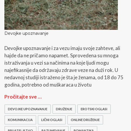
Devojke upoznavanje
Devojke upoznavanje i za vezu imaju svoje zahteve, ali
hajde da ne pričamo napamet. Sprovedena su mnoga
istraživanja u vezi sa načinima na koje ljudi mogu
najefikasnije da održavaju zdrave veze na duži rok. U
nedavnoj studiji istraženo je šta je ženama, od 18 do 75
godina, potrebno od muškaraca u životu
D
Pročitajte sve …
e
v
DEVOJKE UPOZNAVANJE
DRUŽENJE
EROTSKI OGLASI
o
j
KOMUNIKACIJA
LIČNI OGLASI
ONLINE DRUŽENJE
k
PRIJATELJSTVO
RAZUMEVANJE
ROMANTIKA