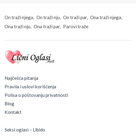
On traži njega
On traži nju
On traži par
Ona traži njega
Ona traži nju
Ona traži par
Parovi traže
Najčešća pitanja
Pravila i uslovi korišćenja
Polisa o poštovanju privatnosti
Blog
Kontakt
Seksi oglasi – Libido