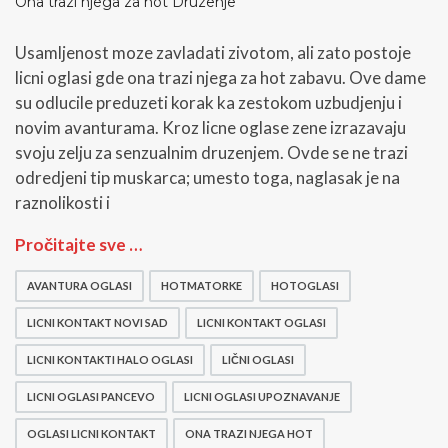
Ona trazi njega za hot Druzenje
Usamljenost moze zavladati zivotom, ali zato postoje
licni oglasi gde ona trazi njega za hot zabavu. Ove dame
su odlucile preduzeti korak ka zestokom uzbudjenju i
novim avanturama. Kroz licne oglase zene izrazavaju
svoju zelju za senzualnim druzenjem. Ovde se ne trazi
odredjeni tip muskarca; umesto toga, naglasak je na
raznolikosti i
O
Pročitajte sve …
n
a
AVANTURA OGLASI
HOTMATORKE
HOTOGLASI
t
r
LICNI KONTAKT NOVI SAD
LICNI KONTAKT OGLASI
a
z
LICNI KONTAKTI HALO OGLASI
LIČNI OGLASI
i
LICNI OGLASI PANCEVO
LICNI OGLASI UPOZNAVANJE
n
j
OGLASI LICNI KONTAKT
ONA TRAZI NJEGA HOT
e