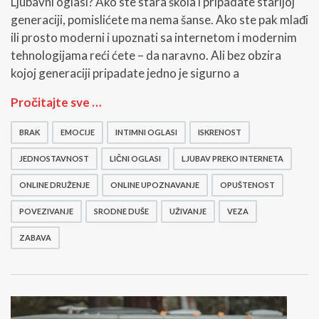
Ljubavni oglasi? Ako ste stara škola i pripadate starijoj
generaciji, pomislićete ma nema šanse. Ako ste pak mlađi
ili prosto moderni i upoznati sa internetom i modernim
tehnologijama reći ćete – da naravno. Ali bez obzira
kojoj generaciji pripadate jedno je sigurno a
L
Pročitajte sve …
j
u
BRAK
EMOCIJE
INTIMNI OGLASI
ISKRENOST
b
a
JEDNOSTAVNOST
LIČNI OGLASI
LJUBAV PREKO INTERNETA
v
n
ONLINE DRUŽENJE
ONLINE UPOZNAVANJE
OPUŠTENOST
i
POVEZIVANJE
SRODNE DUŠE
UŽIVANJE
VEZA
o
g
ZABAVA
l
a
s
i