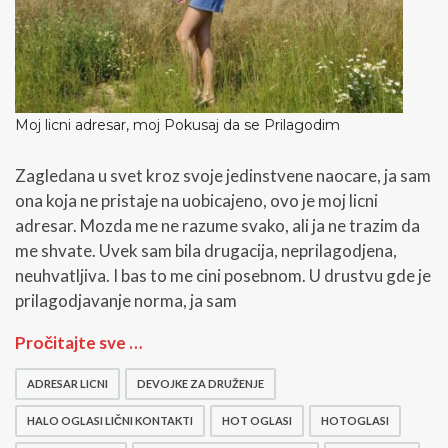
Moj licni adresar, moj Pokusaj da se Prilagodim
Zagledana u svet kroz svoje jedinstvene naocare, ja sam
ona koja ne pristaje na uobicajeno, ovo je moj licni
adresar. Mozda me ne razume svako, ali ja ne trazim da
me shvate. Uvek sam bila drugacija, neprilagodjena,
neuhvatljiva. I bas to me cini posebnom. U drustvu gde je
prilagodjavanje norma, ja sam
M
Pročitajte sve …
o
j
ADRESAR LICNI
DEVOJKE ZA DRUŽENJE
l
i
HALO OGLASI LIČNI KONTAKTI
HOT OGLASI
HOTOGLASI
c