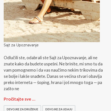
Sajt za Upoznavanje
Odlučili ste, odabrali ste Sajt za Upoznavanje, ali ne
znate kako da budete uspešni. Ne brinite, mi smo tu da
vam pomognemo i da vas naučimo nekim trikovima da
se bolje i lakše snađete. Danas se većina stvari obavlja
preko interneta — šoping, hrana i još mnogo toga — pa
zašto ne
S
Pročitajte sve …
a
j
DEVOJKE ZA DRUŽENJE
DEVOJKE ZA UDAJU