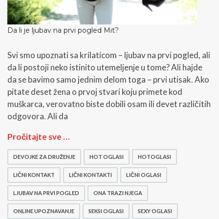
s
e
P
Da li je ljubav na prvi pogled Mit?
r
i
l
Svi smo upoznati sa krilaticom – ljubav na prvi pogled, ali
a
da li postoji neko istinito utemeljenje u tome? Ali hajde
g
da se bavimo samo jednim delom toga – prvi utisak. Ako
o
d
pitate deset žena o prvoj stvari koju primete kod
i
muškarca, verovatno biste dobili osam ili devet različitih
m
odgovora. Ali da
D
Pročitajte sve …
a
l
DEVOJKE ZA DRUŽENJE
HOT OGLASI
HOTOGLASI
i
j
LIČNI KONTAKT
LIČNI KONTAKTI
LIČNI OGLASI
e
l
LJUBAV NA PRVI POGLED
ONA TRAZI NJEGA
j
ONLINE UPOZNAVANJE
SEKSI OGLASI
SEXY OGLASI
u