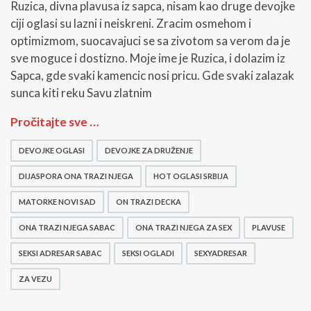
Ruzica, divna plavusa iz sapca, nisam kao druge devojke
ciji oglasi su lazni i neiskreni. Zracim osmehom i
optimizmom, suocavajuci se sa zivotom sa verom da je
sve moguce i dostizno. Moje ime je Ruzica, i dolazim iz
Sapca, gde svaki kamencic nosi pricu. Gde svaki zalazak
sunca kiti reku Savu zlatnim
L
Pročitajte sve …
i
c
DEVOJKE OGLASI
DEVOJKE ZA DRUŽENJE
n
i
DIJASPORA ONA TRAZI NJEGA
HOT OGLASI SRBIJA
o
g
MATORKE NOVI SAD
ON TRAZI DECKA
l
ONA TRAZI NJEGA SABAC
ONA TRAZI NJEGA ZA SEX
PLAVUSE
a
s
SEKSI ADRESAR SABAC
SEKSI OGLADI
SEXYADRESAR
i
:
ZA VEZU
P
r