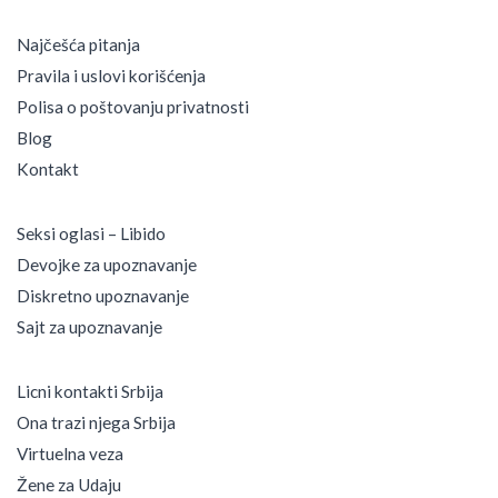
r
e
Najčešća pitanja
n
Pravila i uslovi korišćenja
e
d
Polisa o poštovanju privatnosti
e
Blog
v
Kontakt
o
j
k
Seksi oglasi – Libido
e
Devojke za upoznavanje
Diskretno upoznavanje
Sajt za upoznavanje
Licni kontakti Srbija
Ona trazi njega Srbija
Virtuelna veza
Žene za Udaju