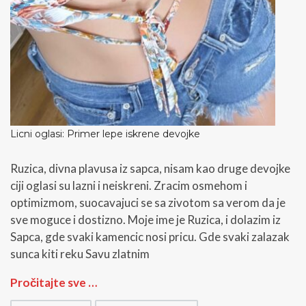
Licni oglasi: Primer lepe iskrene devojke
Ruzica, divna plavusa iz sapca, nisam kao druge devojke
ciji oglasi su lazni i neiskreni. Zracim osmehom i
optimizmom, suocavajuci se sa zivotom sa verom da je
sve moguce i dostizno. Moje ime je Ruzica, i dolazim iz
Sapca, gde svaki kamencic nosi pricu. Gde svaki zalazak
sunca kiti reku Savu zlatnim
L
Pročitajte sve …
i