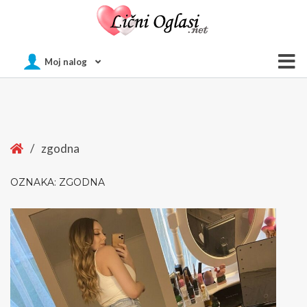
Of
Moj nalog
Si
Home
/
zgodna
OZNAKA:
ZGODNA