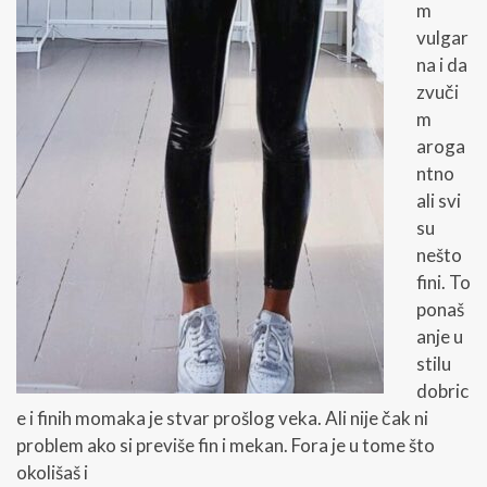
m
vulgar
na i da
zvuči
m
aroga
ntno
ali svi
su
nešto
fini. To
ponaš
anje u
stilu
dobric
e i finih momaka je stvar prošlog veka. Ali nije čak ni
problem ako si previše fin i mekan. Fora je u tome što
okolišaš i