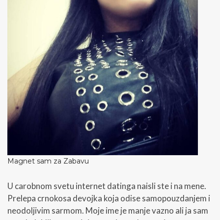
i
č
a
n
k
a
Magnet sam za Zabavu
U carobnom svetu internet datinga naisli ste i na mene.
Prelepa crnokosa devojka koja odise samopouzdanjem i
neodoljivim sarmom. Moje ime je manje vazno ali ja sam