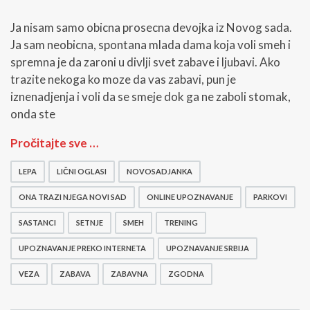
Ja nisam samo obicna prosecna devojka iz Novog sada.
Ja sam neobicna, spontana mlada dama koja voli smeh i
spremna je da zaroni u divlji svet zabave i ljubavi. Ako
trazite nekoga ko moze da vas zabavi, pun je
iznenadjenja i voli da se smeje dok ga ne zaboli stomak,
onda ste
O
Pročitajte sve …
p
u
LEPA
LIČNI OGLASI
NOVOSADJANKA
s
t
ONA TRAZI NJEGA NOVI SAD
ONLINE UPOZNAVANJE
PARKOVI
e
n
SASTANCI
SETNJE
SMEH
TRENING
a
UPOZNAVANJE PREKO INTERNETA
UPOZNAVANJE SRBIJA
z
a
VEZA
ZABAVA
ZABAVNA
ZGODNA
b
a
v