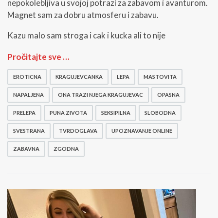
nepokolebljiva u svojoj potrazi za zabavom i avanturom.
Magnet sam za dobru atmosferu i zabavu.
Kazu malo sam stroga i cak i kucka ali to nije
M
Pročitajte sve …
a
g
EROTICNA
KRAGUJEVCANKA
LEPA
MASTOVITA
n
e
NAPALJENA
ONA TRAZI NJEGA KRAGUJEVAC
OPASNA
t
s
PRELEPA
PUNA ZIVOTA
SEKSIPILNA
SLOBODNA
a
SVESTRANA
TVRDOGLAVA
UPOZNAVANJE ONLINE
m
z
ZABAVNA
ZGODNA
a
Z
a
b
a
v
u