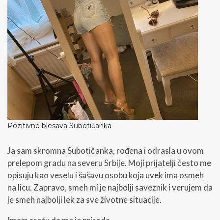
Pozitivno blesava Subotičanka
Ja sam skromna Subotičanka, rođena i odrasla u ovom
prelepom gradu na severu Srbije. Moji prijatelji često me
opisuju kao veselu i šašavu osobu koja uvek ima osmeh
na licu. Zapravo, smeh mi je najbolji saveznik i verujem da
je smeh najbolji lek za sve životne situacije.