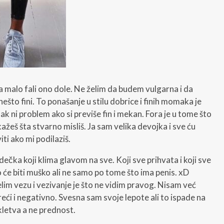
malo fali ono dole. Ne želim da budem vulgarna i da
ešto fini. To ponašanje u stilu dobrice i finih momaka je
čak ni problem ako si previše fin i mekan. Fora je u tome što
kažeš šta stvarno misliš. Ja sam velika devojka i sve ću
iti ako mi podilaziš.
ečka koji klima glavom na sve. Koji sve prihvata i koji sve
 će biti muško ali ne samo po tome što ima penis. xD
im vezu i vezivanje je što ne vidim pravog. Nisam već
ći i negativno. Svesna sam svoje lepote ali to ispade na
kletva a ne prednost.