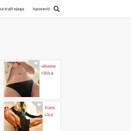
Search
a traži njega
Ispovesti
ukusna
ribica
trans
cica