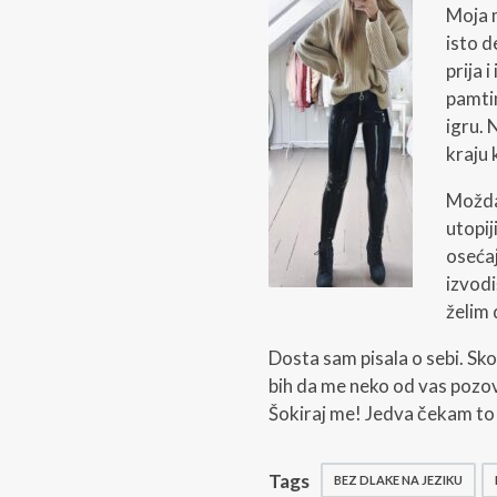
Moja m
isto d
prija 
pamti
igru. 
kraju 
Možda 
utopij
osećaj
izvodi
želim 
Dosta sam pisala o sebi. Sko
bih da me neko od vas pozov
Šokiraj me! Jedva čekam to
Tags
BEZ DLAKE NA JEZIKU