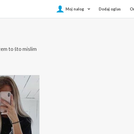
Moj nalog
Dodaj oglas
On
em to što mislim