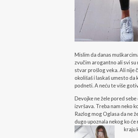
Mislim da danas muškarcima 
zvučim arogantno ali svi su n
stvar prošlog veka. Ali nije 
okolišaš i laskaš umesto da 
podneti. A neću te više gotiv
Devojke ne žele pored sebe d
izvršava. Treba nam neko ko
Razlog mog Oglasa da ne žel
dugo upoznala nekog ko će re
kraju 