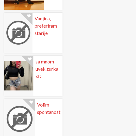
Vanjica,
preferiram
starije
sa mnom
uvek zurka
xD
Volim
spontanost