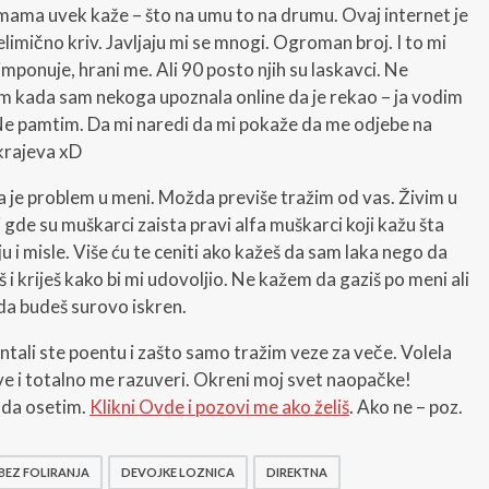
ama uvek kaže – što na umu to na drumu. Ovaj internet je
elimično kriv. Javljaju mi se mnogi. Ogroman broj. I to mi
i imponuje, hrani me. Ali 90 posto njih su laskavci. Ne
m kada sam nekoga upoznala online da je rekao – ja vodim
Ne pamtim. Da mi naredi da mi pokaže da me odjebe na
krajeva xD
je problem u meni. Možda previše tražim od vas. Živim u
i gde su muškarci zaista pravi alfa muškarci koji kažu šta
u i misle. Više ću te ceniti ako kažeš da sam laka nego da
š i kriješ kako bi mi udovoljio. Ne kažem da gaziš po meni ali
da budeš surovo iskren.
ntali ste poentu i zašto samo tražim veze za veče. Volela
e i totalno me razuveri. Okreni moj svet naopačke!
 da osetim.
Klikni Ovde i pozovi me ako želiš
. Ako ne – poz.
BEZ FOLIRANJA
DEVOJKE LOZNICA
DIREKTNA