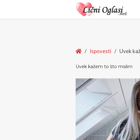
Home
/
Ispovesti
/
Uvek kaž
Uvek kažem to što mislim