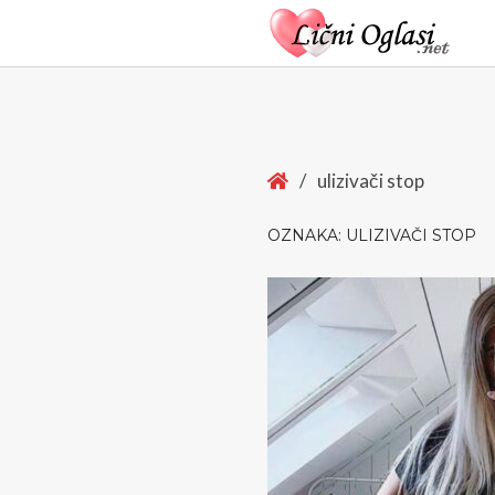
Home
/
ulizivači stop
OZNAKA:
ULIZIVAČI STOP