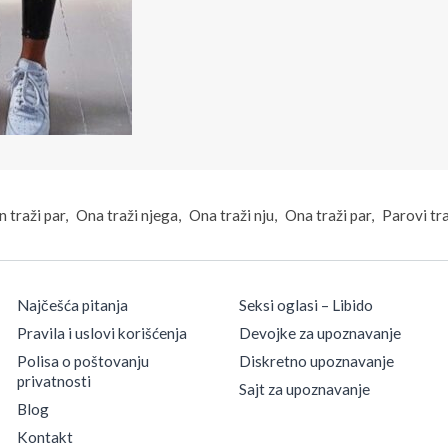
 traži par
Ona traži njega
Ona traži nju
Ona traži par
Parovi tr
Najčešća pitanja
Seksi oglasi – Libido
Pravila i uslovi korišćenja
Devojke za upoznavanje
Polisa o poštovanju
Diskretno upoznavanje
privatnosti
Sajt za upoznavanje
Blog
Kontakt