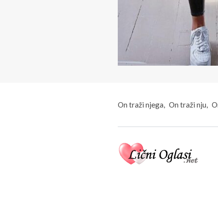
On traži njega
On traži nju
On