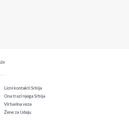
aže
Licni kontakti Srbija
Ona trazi njega Srbija
Virtuelna veza
Žene za Udaju