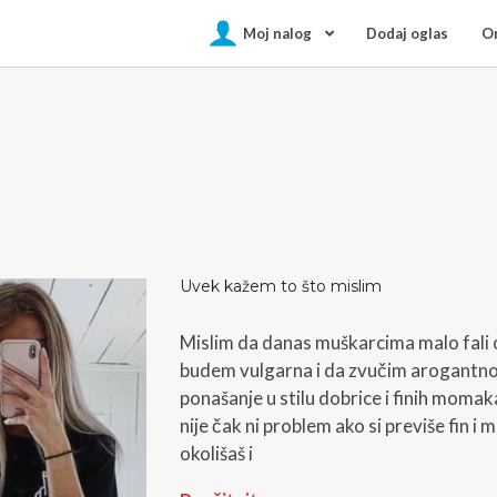
Moj nalog
Dodaj oglas
On
Uvek kažem to što mislim
Mislim da danas muškarcima malo fali 
budem vulgarna i da zvučim arogantno al
ponašanje u stilu dobrice i finih momaka
nije čak ni problem ako si previše fin i 
okolišaš i