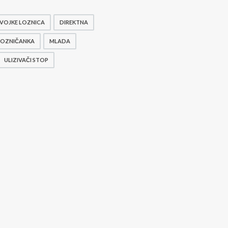
VOJKE LOZNICA
DIREKTNA
LOZNIČANKA
MLADA
ULIZIVAČI STOP