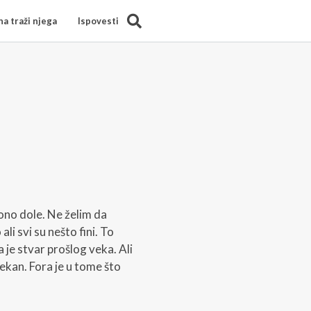
Search
a traži njega
Ispovesti
ono dole. Ne želim da
i svi su nešto fini. To
 je stvar prošlog veka. Ali
mekan. Fora je u tome što