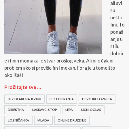
ali svi
su
nešto
fini. To
ponaš
anje u
stilu
dobric
e i finih momaka je stvar prošlog veka. Ali nije čak ni
problem ako si previše fin i mekan. Fora je u tome što
okolišaš i
U
Pročitajte sve …
v
e
BEZ DLAKE NA JEZIKU
BEZ FOLIRANJA
DEVOJKE LOZNICA
k
k
DIREKTNA
LASKAVCI STOP
LEPA
LICNI OGLAS
a
ž
LOZNIČANKA
MLADA
ONLINE DRUŽENJE
e