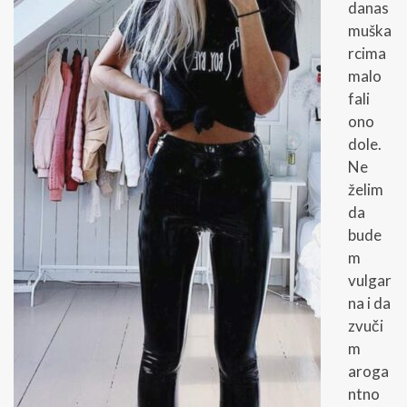
danas
muška
rcima
malo
fali
ono
dole.
Ne
želim
da
bude
m
vulgar
na i da
zvuči
m
aroga
ntno