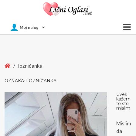
Of
Moj nalog
Si
Home
/
lozničanka
OZNAKA:
LOZNIČANKA
Uvek
kažem
to što
mislim
Mislim
da