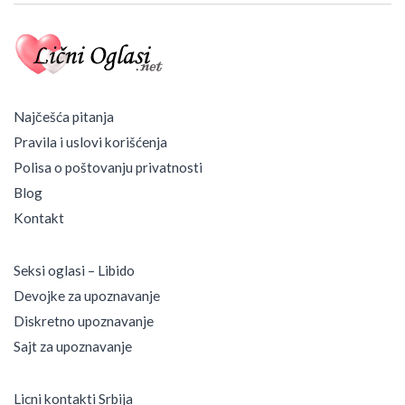
n
o
s
i
m
O
d
Najčešća pitanja
l
Pravila i uslovi korišćenja
u
k
Polisa o poštovanju privatnosti
e
Blog
Kontakt
Seksi oglasi – Libido
Devojke za upoznavanje
Diskretno upoznavanje
Sajt za upoznavanje
Licni kontakti Srbija