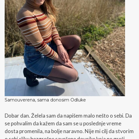
Samouverena, sama donosim Odluke
Dobar dan. Želela sam da napišem malo nešto o sebi. Da
se pohvalim da kažem da sam se u poslednje vreme
dosta promenila, na bolje naravno. Nije mi cilj da stvorim
o sebi sliku bezgrešne savršene devojke koja ne greši,