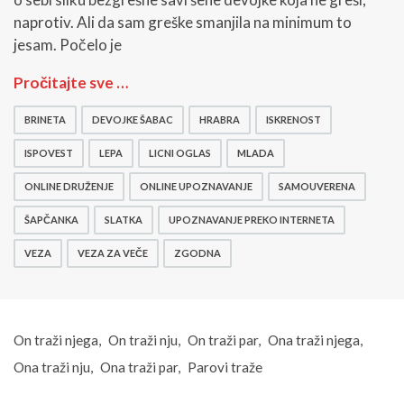
naprotiv. Ali da sam greške smanjila na minimum to
jesam. Počelo je
S
Pročitajte sve …
a
m
BRINETA
DEVOJKE ŠABAC
HRABRA
ISKRENOST
o
u
ISPOVEST
LEPA
LICNI OGLAS
MLADA
v
e
ONLINE DRUŽENJE
ONLINE UPOZNAVANJE
SAMOUVERENA
r
ŠAPČANKA
SLATKA
UPOZNAVANJE PREKO INTERNETA
e
n
VEZA
VEZA ZA VEČE
ZGODNA
a
,
s
a
m
On traži njega
On traži nju
On traži par
Ona traži njega
a
Ona traži nju
Ona traži par
Parovi traže
d
o