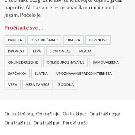
naprotiv. Ali da sam greške smanjila na minimum to
jesam. Počelo je
S
Pročitajte sve …
a
m
BRINETA
DEVOJKE ŠABAC
HRABRA
ISKRENOST
o
u
ISPOVEST
LEPA
LICNI OGLAS
MLADA
v
e
ONLINE DRUŽENJE
ONLINE UPOZNAVANJE
SAMOUVERENA
r
ŠAPČANKA
SLATKA
UPOZNAVANJE PREKO INTERNETA
e
n
VEZA
VEZA ZA VEČE
ZGODNA
a
,
s
a
m
On traži njega
On traži nju
On traži par
Ona traži njega
a
Ona traži nju
Ona traži par
Parovi traže
d
o