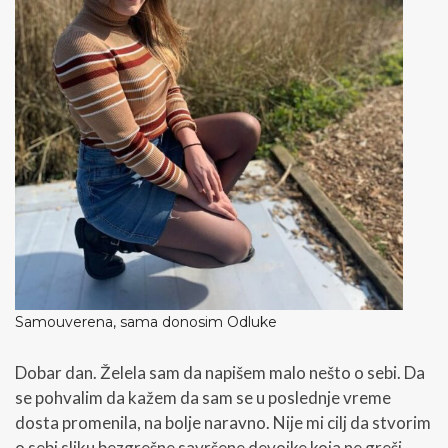
Samouverena, sama donosim Odluke
Dobar dan. Želela sam da napišem malo nešto o sebi. Da
se pohvalim da kažem da sam se u poslednje vreme
dosta promenila, na bolje naravno. Nije mi cilj da stvorim
o sebi sliku bezgrešne savršene devojke koja ne greši,