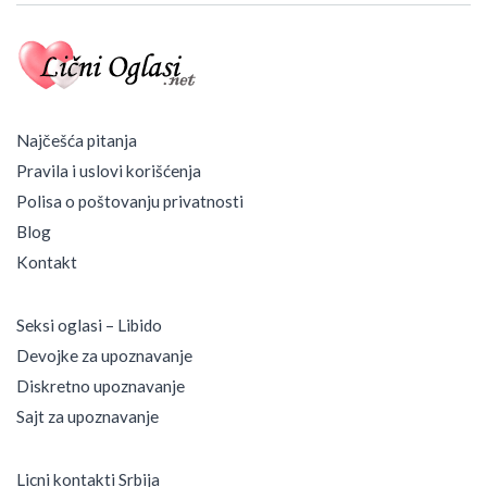
n
o
s
i
m
O
d
Najčešća pitanja
l
Pravila i uslovi korišćenja
u
k
Polisa o poštovanju privatnosti
e
Blog
Kontakt
Seksi oglasi – Libido
Devojke za upoznavanje
Diskretno upoznavanje
Sajt za upoznavanje
Licni kontakti Srbija