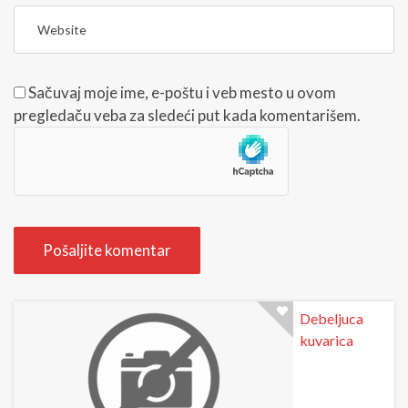
b
i
W
>
l
e
(
a
b
*
d
s
Sačuvaj moje ime, e-poštu i veb mesto u ovom
)
r
i
pregledaču veba za sledeći put kada komentarišem.
e
t
s
e
a
Debeljuca
kuvarica