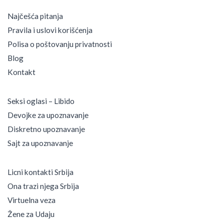
m
Najčešća pitanja
l
i
Pravila i uslovi korišćenja
č
Polisa o poštovanju privatnosti
n
i
Blog
h
Kontakt
o
g
l
Seksi oglasi – Libido
a
Devojke za upoznavanje
s
a
Diskretno upoznavanje
u
Sajt za upoznavanje
S
r
b
Licni kontakti Srbija
i
Ona trazi njega Srbija
j
i
Virtuelna veza
Žene za Udaju