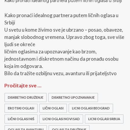
Kako pronaći idealnog partnera putem ličnih oglasa u Srbiji
Kako pronaći idealnog partnera putem ličnih oglasa u
Srbiji
U svetu u kome živimo sve je ubrzano – posao, obaveze,
manjak slobodnog vremena. Upravo zbog toga, sve više
ljudi se okreće
ličnim oglasima za upoznavanje kao brzom,
jednostavnom i diskretnom načinu da pronađu osobu
koja im odgovara.
Bilo da tražite ozbiljnu vezu, avanturu ili prijateljstvo
K
Pročitajte sve …
a
k
DISKRETNO DRUŽENJE
DISKRETNO UPOZNAVANJE
o
p
EROTSKI OGLASI
LIČNI OGLASI
LICNI OGLASI BEOGRAD
r
o
LIČNI OGLASI NIŠ
LICNI OGLASI NOVI SAD
LICNI OGLASI SRBIJA
n
OGLASI ZA AVANTURU
OGLASI ZA DRUŽENJE