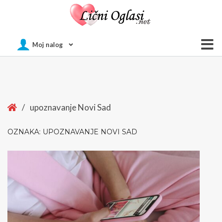
Of
Moj nalog
Si
Home
/
upoznavanje Novi Sad
OZNAKA:
UPOZNAVANJE NOVI SAD