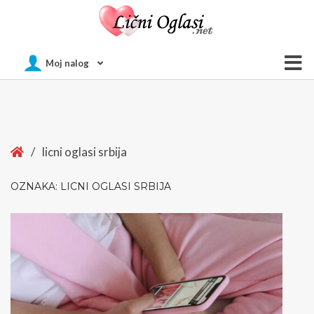
Of
Moj nalog
Si
Home
/
licni oglasi srbija
OZNAKA:
LICNI OGLASI SRBIJA