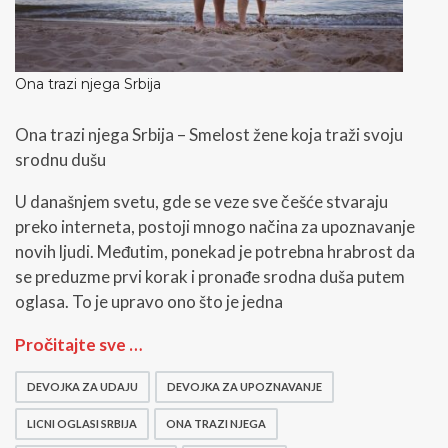
e
m
o
m
k
Ona trazi njega Srbija
e
Ona trazi njega Srbija – Smelost žene koja traži svoju
srodnu dušu
U današnjem svetu, gde se veze sve češće stvaraju
preko interneta, postoji mnogo načina za upoznavanje
novih ljudi. Međutim, ponekad je potrebna hrabrost da
se preduzme prvi korak i pronađe srodna duša putem
oglasa. To je upravo ono što je jedna
O
Pročitajte sve …
n
a
DEVOJKA ZA UDAJU
DEVOJKA ZA UPOZNAVANJE
t
r
LICNI OGLASI SRBIJA
ONA TRAZI NJEGA
a