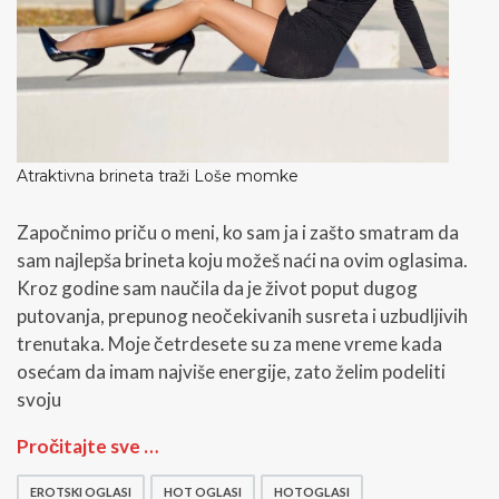
m
l
i
č
n
i
h
o
Atraktivna brineta traži Loše momke
g
l
Započnimo priču o meni, ko sam ja i zašto smatram da
a
sam najlepša brineta koju možeš naći na ovim oglasima.
s
a
Kroz godine sam naučila da je život poput dugog
u
putovanja, prepunog neočekivanih susreta i uzbudljivih
S
trenutaka. Moje četrdesete su za mene vreme kada
r
osećam da imam najviše energije, zato želim podeliti
b
i
svoju
j
i
A
Pročitajte sve …
t
r
EROTSKI OGLASI
HOT OGLASI
HOTOGLASI