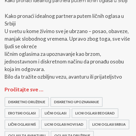
Kako pronaći idealnog partnera putem ličnih oglasa u Srbiji
Kako pronaći idealnog partnera putem ličnih oglasa u
Srbiji
U svetu u kome živimo sve je ubrzano – posao, obaveze,
manjak slobodnog vremena. Upravo zbog toga, sve više
ljudi se okreće
ličnim oglasima za upoznavanje kao brzom,
jednostavnom i diskretnom načinu da pronađu osobu
koja im odgovara.
Bilo da tražite ozbiljnu vezu, avanturu ili prijateljstvo
K
Pročitajte sve …
a
k
DISKRETNO DRUŽENJE
DISKRETNO UPOZNAVANJE
o
p
EROTSKI OGLASI
LIČNI OGLASI
LICNI OGLASI BEOGRAD
r
o
LIČNI OGLASI NIŠ
LICNI OGLASI NOVI SAD
LICNI OGLASI SRBIJA
n
OGLASI ZA AVANTURU
OGLASI ZA DRUŽENJE