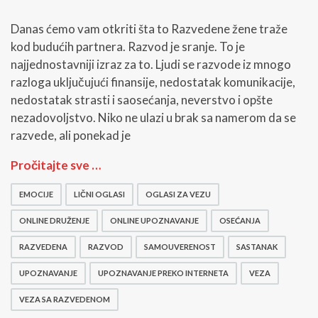
Danas ćemo vam otkriti šta to Razvedene žene traže
kod budućih partnera. Razvod je sranje. To je
najjednostavniji izraz za to. Ljudi se razvode iz mnogo
razloga uključujući finansije, nedostatak komunikacije,
nedostatak strasti i saosećanja, neverstvo i opšte
nezadovoljstvo. Niko ne ulazi u brak sa namerom da se
razvede, ali ponekad je
R
Pročitajte sve …
a
z
EMOCIJE
LIČNI OGLASI
OGLASI ZA VEZU
v
e
ONLINE DRUŽENJE
ONLINE UPOZNAVANJE
OSEĆANJA
d
e
RAZVEDENA
RAZVOD
SAMOUVERENOST
SASTANAK
n
UPOZNAVANJE
UPOZNAVANJE PREKO INTERNETA
VEZA
e
ž
VEZA SA RAZVEDENOM
e