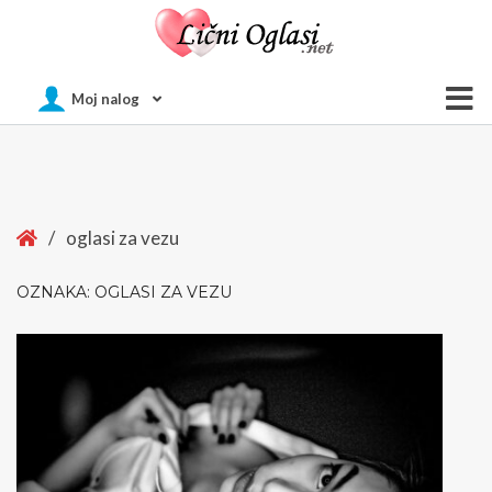
Of
Moj nalog
Si
Home
/
oglasi za vezu
OZNAKA:
OGLASI ZA VEZU