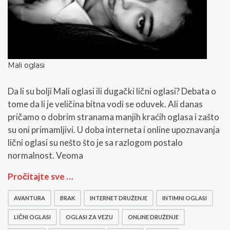
Mali oglasi
Da li su bolji Mali oglasi ili dugački lični oglasi? Debata o
tome da li je veličina bitna vodi se oduvek. Ali danas
pričamo o dobrim stranama manjih kraćih oglasa i zašto
su oni primamljivi. U doba interneta i online upoznavanja
lični oglasi su nešto što je sa razlogom postalo
normalnost. Veoma
M
Pročitajte sve …
a
l
AVANTURA
BRAK
INTERNET DRUŽENJE
INTIMNI OGLASI
i
o
LIČNI OGLASI
OGLASI ZA VEZU
ONLINE DRUŽENJE
g