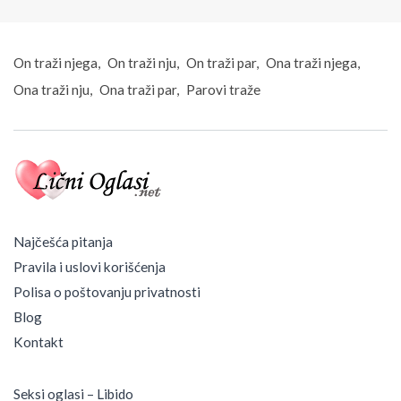
n
e
–
O
On traži njega
On traži nju
On traži par
Ona traži njega
n
Ona traži nju
Ona traži par
Parovi traže
l
i
n
e
U
p
o
z
n
Najčešća pitanja
a
Pravila i uslovi korišćenja
v
a
Polisa o poštovanju privatnosti
n
Blog
j
e
Kontakt
Seksi oglasi – Libido