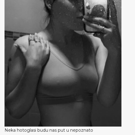
Neka hotoglasi budu nas put u nepoznato