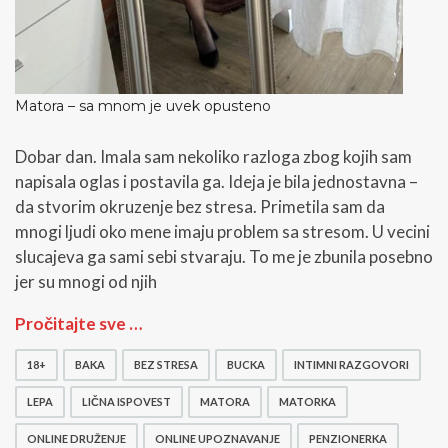
Matora – sa mnom je uvek opusteno
Dobar dan. Imala sam nekoliko razloga zbog kojih sam
napisala oglas i postavila ga. Ideja je bila jednostavna –
da stvorim okruzenje bez stresa. Primetila sam da
mnogi ljudi oko mene imaju problem sa stresom. U vecini
slucajeva ga sami sebi stvaraju. To me je zbunila posebno
jer su mnogi od njih
M
Pročitajte sve …
a
t
18+
BAKA
BEZ STRESA
BUCKA
INTIMNI RAZGOVORI
o
r
LEPA
LIČNA ISPOVEST
MATORA
MATORKA
a
–
ONLINE DRUŽENJE
ONLINE UPOZNAVANJE
PENZIONERKA