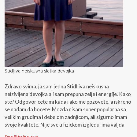
Stidljiva neiskusna slatka devojka
Zdravo svima, ja sam jedna Stidljiva neiskusna
neizivljena devojka ali sam prepuna zelje i energije. Kako
ste? Odgovoricete mi kada i ako me pozovete, a iskreno
se nadam da hocete. Mozda nisam super popularna sa
velikim grudima i debelom zadnjicom, ali sigurno imam
svoje kvalitete. Nije sve u fizickom izgledu, ima valjda
S