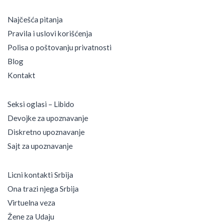
a
d
Najčešća pitanja
e
Pravila i uslovi korišćenja
v
o
Polisa o poštovanju privatnosti
j
Blog
k
a
Kontakt
Seksi oglasi – Libido
Devojke za upoznavanje
Diskretno upoznavanje
Sajt za upoznavanje
Licni kontakti Srbija
Ona trazi njega Srbija
Virtuelna veza
Žene za Udaju