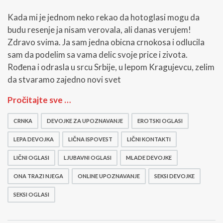
Kada mi je jednom neko rekao da hotoglasi mogu da
budu resenje ja nisam verovala, ali danas verujem!
Zdravo svima. Ja sam jedna obicna crnokosa i odlucila
sam da podelim sa vama delic svoje price i zivota.
Rođena i odrasla u srcu Srbije, u lepom Kragujevcu, zelim
da stvaramo zajedno novi svet
N
Pročitajte sve …
e
k
CRNKA
DEVOJKE ZA UPOZNAVANJE
EROTSKI OGLASI
a
h
LEPA DEVOJKA
LIČNA ISPOVEST
LIČNI KONTAKTI
o
t
LIČNI OGLASI
LJUBAVNI OGLASI
MLADE DEVOJKE
o
ONA TRAZI NJEGA
ONLINE UPOZNAVANJE
SEKSI DEVOJKE
g
l
SEKSI OGLASI
a
s
i