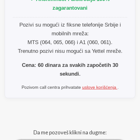
zagarantovani
Pozivi su mogući iz fiksne telefonije Srbije i
mobilnih mreža:
MTS (064, 065, 066) i A1 (060, 061).
Trenutno pozivi nisu mogući sa Yettel mreže.
Cena: 60 dinara za svakih započetih 30
sekundi.
Pozivom call centra prihvatate
uslove korišćenja
.
Da me pozoveš klikni na dugme: