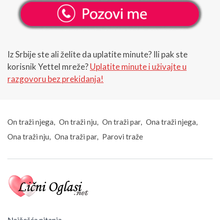
Iz Srbije ste ali želite da uplatite minute? Ili pak ste
korisnik Yettel mreže?
Uplatite minute i uživajte u
razgovoru bez prekidanja!
On traži njega
On traži nju
On traži par
Ona traži njega
Ona traži nju
Ona traži par
Parovi traže
Najčešća pitanja