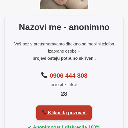
Nazovi me - anonimno
Vaš poziv preusmeravamo direktno na mobilni telefon
izabrane osobe –
brojevi ostaju potpuno skriveni.
0906 444 808
unesite lokal
28
Klikni da pozoveš
✔ Anonimnost i diskrecija 100%