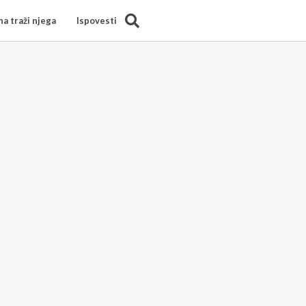
Search
a traži njega
Ispovesti