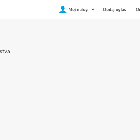
Moj nalog
Dodaj oglas
On
nstva