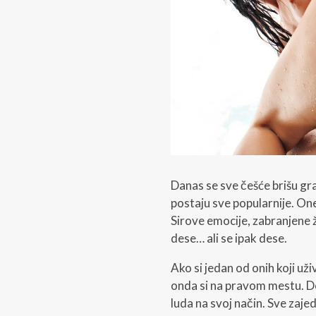
Danas se sve češće brišu gra
postaju sve popularnije. O
Sirove emocije, zabranjene že
dese… ali se ipak dese.
Ako si jedan od onih koji uži
onda si na pravom mestu. Do
luda na svoj način. Sve zaje