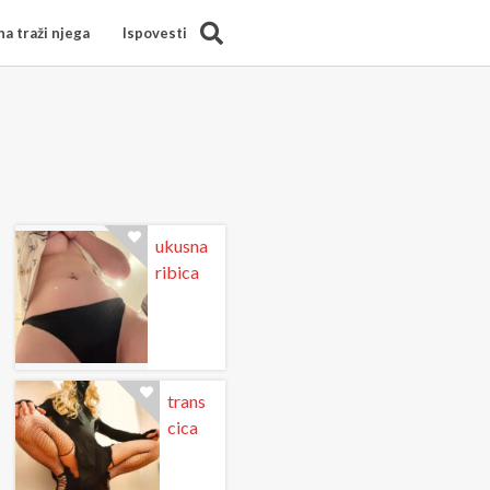
Search
a traži njega
Ispovesti
ukusna
ribica
trans
cica