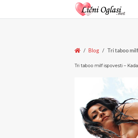
Home
/
Blog
/
Tri taboo mil
Tri taboo milf ispovesti – Ka