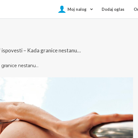
Moj nalog
Dodaj oglas
On
f ispovesti – Kada granice nestanu…
da granice nestanu…