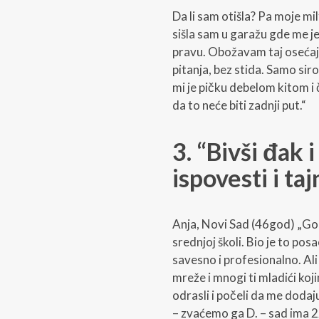
Da li sam otišla? Pa moje mi
sišla sam u garažu gde me je
pravu. Obožavam taj osećaj
pitanja, bez stida. Samo sir
mi je pičku debelom kitom i 
da to neće biti zadnji put.“
3. “Bivši đak i
ispovesti i taj
Anja, Novi Sad (46god) „G
srednjoj školi. Bio je to posa
savesno i profesionalno. Al
mreže i mnogi ti mladići ko
odrasli i počeli da me dodaju
– zvaćemo ga D. – sad ima 