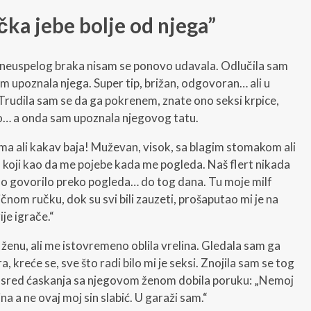
čka jebe bolje od njega”
 neuspelog braka nisam se ponovo udavala. Odlučila sam
m upoznala njega. Super tip, brižan, odgovoran… ali u
 Trudila sam se da ga pokrenem, znate ono seksi krpice,
oro… a onda sam upoznala njegovog tatu.
a ali kakav baja! Muževan, visok, sa blagim stomakom ali
koji kao da me pojebe kada me pogleda. Naš flert nikada
amo govorilo preko pogleda… do tog dana. Tu moje milf
čnom ručku, dok su svi bili zauzeti, prošaputao mi je na
rije igrače.“
ženu, ali me istovremeno oblila vrelina. Gledala sam ga
reće se, sve što radi bilo mi je seksi. Znojila sam se tog
 sred ćaskanja sa njegovom ženom dobila poruku: „Nemoj
na a ne ovaj moj sin slabić. U garaži sam.“