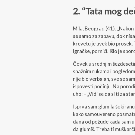
2. “Tata mog de
Mila, Beograd (41). „Nakon
se samo za zabavu, dok nisa
krevetu je uvek bio prosek.
igračke, pornići. Išlo je sp
Čovek u srednjim šezdesetim
snažnim rukama i pogledom 
nije bio verbalan, sve se s
ispovesti počinju. Na porodi
uho: – „Vidi se da si ti za sta
Isprva sam glumila šokiranu 
kako samouvereno posmatra, k
dana od požude kada sam u
da glumiš. Treba ti muškarči