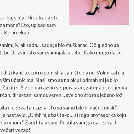
orka, sećate li se kada ste
u za mene? Eto, upisao sam
i. Ko bi rekao.
zanimljiv, ali sada… sada je bio muškarac. Očigledno se
 tebe D. Izvini što sam sumnjala u tebe. Kako mogu da se
 drži kafić u centru pomislila sam što da ne. Volim kafu a
ivšim učenicima. Našli smo se na piću i odmah mi je bilo
. Za tih 4-5 godina razvio se, porastao, zategao se… jedva
 drčan, direktan, samouveren… sve ono što me jebeno loži.
la njegova fantazija. „To su samo bile klinačne misli.“ –
a je nastavio. „Uhhh nije baš tako… stroga profesorka koju
eda mnom.“ Zadrhtala sam. Pustila sam ga da režira. I
e večeri vezao!