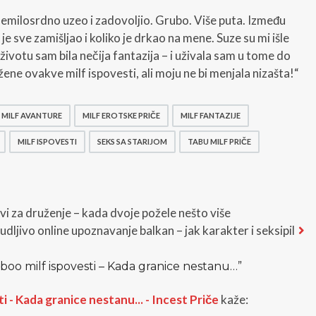
emilosrdno uzeo i zadovoljio. Grubo. Više puta. Između
e sve zamišljao i koliko je drkao na mene. Suze su mi išle
u životu sam bila nečija fantazija – i uživala sam u tome do
ene ovakve milf ispovesti, ali moju ne bi menjala nizašta!“
MILF AVANTURE
MILF EROTSKE PRIČE
MILF FANTAZIJE
MILF ISPOVESTI
SEKS SA STARIJOM
TABU MILF PRIČE
vi za druženje – kada dvoje požele nešto više
t
dljivo online upoznavanje balkan – jak karakter i seksipil
:
aboo milf ispovesti – Kada granice nestanu…
”
i - Kada granice nestanu... - Incest Priče
kaže: