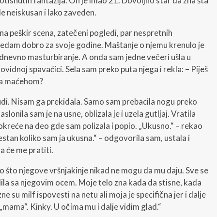
snutih fantazija. On je imao 21. Dovoljno star da zna šta
de neiskusan i lako zaveden.
na peškir scena, zatečeni pogledi, par nespretnih
edam dobro za svoje godine. Maštanje o njemu krenulo je
aodnevno masturbiranje. A onda sam jedne večeri ušla u
ovidnoj spavaćici. Sela sam preko puta njega i rekla: – Piješ
 sa maćehom?
di. Nisam ga prekidala. Samo sam prebacila nogu preko
lonila sam je na usne, oblizala je i uzela gutljaj. Vratila
okreće na deo gde sam polizala i popio. „Ukusno.“ – rekao
vestan koliko sam ja ukusna.“ – odgovorila sam, ustala i
a će me pratiti.
 što njegove vršnjakinje nikad ne mogu da mu daju. Sve se
lila sa njegovim ocem. Moje telo zna kada da stisne, kada
e su milf ispovesti na netu ali moja je specifična jer i dalje
„mama“. Kinky. U očima mu i dalje vidim glad.“