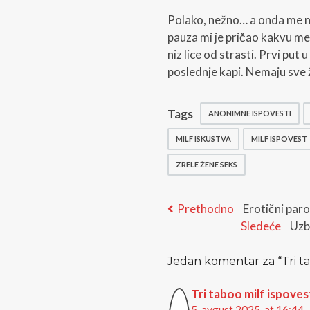
Polako, nežno… a onda me n
pauza mi je pričao kakvu me j
niz lice od strasti. Prvi put 
poslednje kapi. Nemaju sve ž
Tags
ANONIMNE ISPOVESTI
MILF ISKUSTVA
MILF ISPOVEST
ZRELE ŽENE SEKS
Kretanje
Previous
Prethodno
Erotični paro
post:
Nex
Sledeće
Uzbu
članka
post
Jedan komentar za “
Tri t
Tri taboo milf ispovest
5. avgust 2025. at 16:44