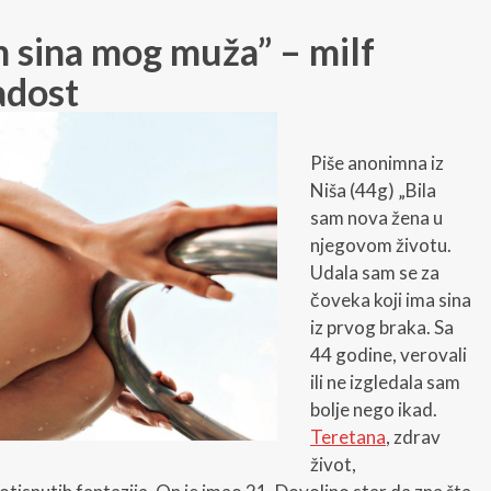
m sina mog muža” – milf
adost
Piše anonimna iz
Niša (44g) „Bila
sam nova žena u
njegovom životu.
Udala sam se za
čoveka koji ima sina
iz prvog braka. Sa
44 godine, verovali
ili ne izgledala sam
bolje nego ikad.
Teretana
, zdrav
život,