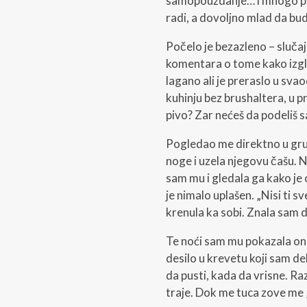
samopouzdanje… i mnogo poti
radi, a dovoljno mlad da bu
Počelo je bezazleno – slučaj
komentara o tome kako izgl
lagano ali je preraslo u sv
kuhinju bez brushaltera, u pr
pivo? Zar nećeš da podeliš
Pogledao me direktno u gru
noge i uzela njegovu čašu. Nas
sam mu i gledala ga kako je 
je nimalo uplašen. „Nisi ti s
krenula ka sobi. Znala sam d
Te noći sam mu pokazala ono
desilo u krevetu koji sam de
da pusti, kada da vrisne. Razn
traje. Dok me tuca zove me 