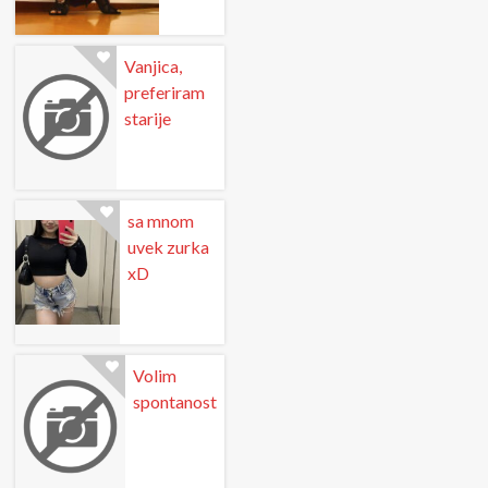
Vanjica,
preferiram
starije
sa mnom
uvek zurka
xD
Volim
spontanost