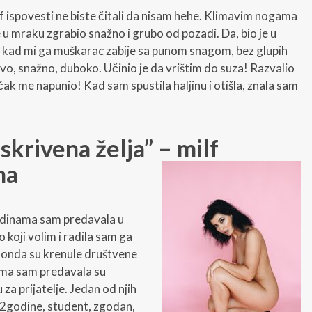
lf ispovesti ne biste čitali da nisam hehe. Klimavim nogama
 u mraku zgrabio snažno i grubo od pozadi. Da, bio je u
 kad mi ga muškarac zabije sa punom snagom, bez glupih
ovo, snažno, duboko. Učinio je da vrištim do suza! Razvalio
čak me napunio! Kad sam spustila haljinu i otišla, znala sam
 skrivena želja” – milf
na
odinama sam predavala u
o koji volim i radila sam ga
i onda su krenule društvene
jima sam predavala su
 za prijatelje. Jedan od njih
22godine, student, zgodan,