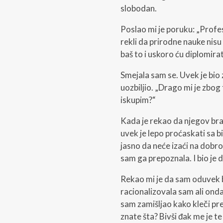
slobodan.
Poslao mi je poruku: „Profes
rekli da prirodne nauke nis
baš to i uskoro ću diplomirat
Smejala sam se. Uvek je bio 
uozbiljio. „Drago mi je zbog
iskupim?“
Kada je rekao da njegov brat
uvek je lepo proćaskati sa b
jasno da neće izaći na dobro
sam ga prepoznala. I bio je
Rekao mi je da sam oduvek bi
racionalizovala sam ali ond
sam zamišljao kako kleči pr
znate šta? Bivši đak me je t