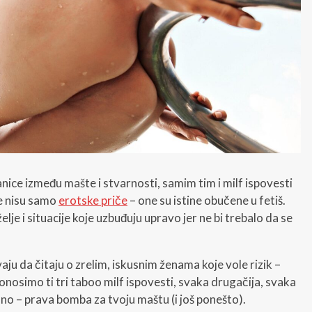
nice između mašte i stvarnosti, samim tim i milf ispovesti
ne nisu samo
erotske priče
– one su istine obučene u fetiš.
lje i situacije koje uzbuđuju upravo jer ne bi trebalo da se
vaju da čitaju o zrelim, iskusnim ženama koje vole rizik –
nosimo ti tri taboo milf ispovesti, svaka drugačija, svaka
dno – prava bomba za tvoju maštu (i još ponešto).