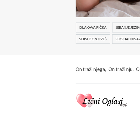
DLAKAVA PIČKA
JEBANJE JEZI
SEKSI DONJI VEŠ
SEKSUALNI SA
On traži njega
On traži nju
On