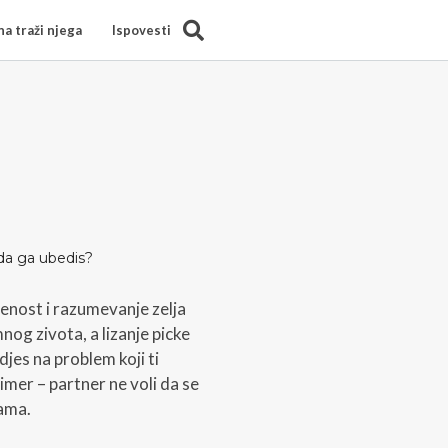
Search
a traži njega
Ispovesti
 da ga ubedis?
enost i razumevanje zelja
mnog zivota, a lizanje picke
djes na problem koji ti
imer – partner ne voli da se
nama.