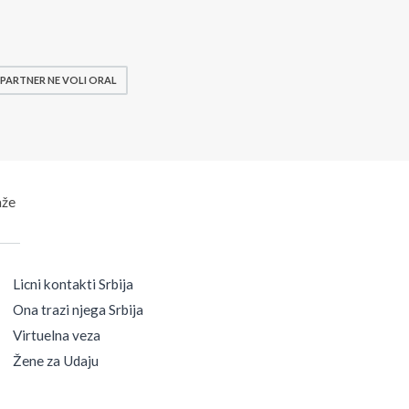
PARTNER NE VOLI ORAL
aže
Licni kontakti Srbija
Ona trazi njega Srbija
Virtuelna veza
Žene za Udaju