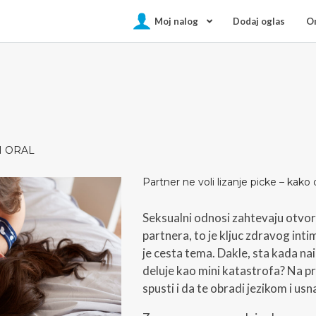
Moj nalog
Dodaj oglas
On
I ORAL
Partner ne voli lizanje picke – kako
Seksualni odnosi zahtevaju otvor
partnera, to je kljuc zdravog inti
je cesta tema. Dakle, sta kada nai
deluje kao mini katastrofa? Na pr
spusti i da te obradi jezikom i us