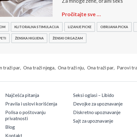
Za mnoge zene, oralni seks
P
Pročitajte sve …
a
r
KOM
KLITORALNA STIMULACIJA
LIZANJE PICKE
OBRIJANA PICKA
t
n
VETI
ŽENSKA HIGIJENA
ŽENSKI ORGAZAM
e
r
n
e
 traži par
Ona traži njega
Ona traži nju
Ona traži par
Parovi tr
v
o
l
i
l
Najčešća pitanja
Seksi oglasi – Libido
i
Pravila i uslovi korišćenja
Devojke za upoznavanje
z
a
Polisa o poštovanju
Diskretno upoznavanje
n
privatnosti
Sajt za upoznavanje
j
Blog
e
Kontakt
p