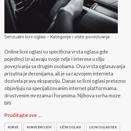
Senzualni licni oglasi – Kategorije i vrste povezivanja
Online licni oglasi su specificna vrsta oglasa gde
pojedinci izrazavaju svoje zelje i interese u cilju
povezivanja sa drugim osobama. Ova vrsta oglasavanja
prisutna je decenijama, ali je sa razvojem interneta
dozivela pravu ekspanziju. Danas se licni oglasi pretezno
objavljuju na specijalizovanim internet platformama,
drustvenim mrezama i forumima. Njihova svrha moze
biti
S
Pročitajte sve …
e
n
KURVE
KURVE BROJEVI
LIČNI OGLASI
LICNI OGLASI SEX