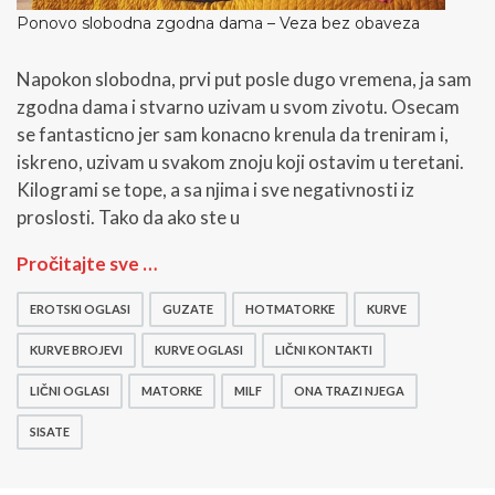
o
Ponovo slobodna zgodna dama – Veza bez obaveza
r
i
Napokon slobodna, prvi put posle dugo vremena, ja sam
j
e
zgodna dama i stvarno uzivam u svom zivotu. Osecam
i
se fantasticno jer sam konacno krenula da treniram i,
v
iskreno, uzivam u svakom znoju koji ostavim u teretani.
r
Kilogrami se tope, a sa njima i sve negativnosti iz
s
t
proslosti. Tako da ako ste u
e
p
P
Pročitajte sve …
o
o
v
n
EROTSKI OGLASI
GUZATE
HOTMATORKE
KURVE
e
o
z
v
KURVE BROJEVI
KURVE OGLASI
LIČNI KONTAKTI
i
o
v
s
LIČNI OGLASI
MATORKE
MILF
ONA TRAZI NJEGA
a
l
SISATE
n
o
j
b
a
o