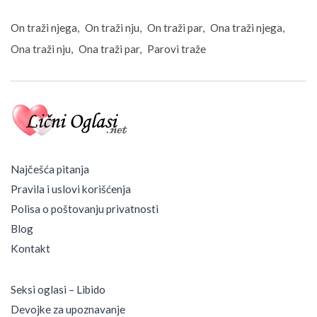
d
n
On traži njega
On traži nju
On traži par
Ona traži njega
a
z
Ona traži nju
Ona traži par
Parovi traže
g
o
d
n
a
d
a
m
Najčešća pitanja
a
Pravila i uslovi korišćenja
–
V
Polisa o poštovanju privatnosti
e
Blog
z
a
Kontakt
b
e
z
Seksi oglasi – Libido
o
Devojke za upoznavanje