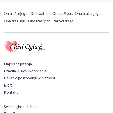
a
k
r
On traži njega
On traži nju
On traži par
Ona traži njega
a
Ona traži nju
Ona traži par
Parovi traže
g
u
j
e
v
a
c
Najčešća pitanja
Pravila i uslovi korišćenja
Polisa o poštovanju privatnosti
Blog
Kontakt
Seksi oglasi – Libido