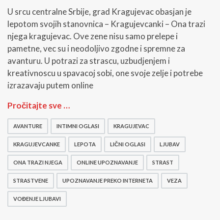
U srcu centralne Srbije, grad Kragujevac obasjan je
lepotom svojih stanovnica – Kragujevcanki – Ona trazi
njega kragujevac. Ove zene nisu samo prelepe i
pametne, vec su i neodoljivo zgodne i spremne za
avanturu. U potrazi za strascu, uzbudjenjem i
kreativnoscu u spavacoj sobi, one svoje zelje i potrebe
izrazavaju putem online
O
Pročitajte sve …
n
a
AVANTURE
INTIMNI OGLASI
KRAGUJEVAC
t
r
KRAGUJEVCANKE
LEPOTA
LIČNI OGLASI
LJUBAV
a
z
ONA TRAZI NJEGA
ONLINE UPOZNAVANJE
STRAST
i
STRASTVENE
UPOZNAVANJE PREKO INTERNETA
VEZA
n
j
VOĐENJE LJUBAVI
e
g