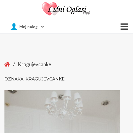
Of
Moj nalog
Si
Home
/
Kragujevcanke
OZNAKA:
KRAGUJEVCANKE