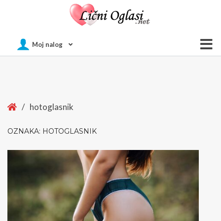
Of
Moj nalog
Si
Home
/
hotoglasnik
OZNAKA:
HOTOGLASNIK