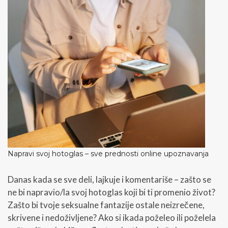
n
j
e
i
d
i
s
k
r
e
t
n
i
k
o
Napravi svoj hotoglas – sve prednosti online upoznavanja
n
t
a
Danas kada se sve deli, lajkuje i komentariše – zašto se
k
ne bi napravio/la svoj hotoglas koji bi ti promenio život?
t
Zašto bi tvoje seksualne fantazije ostale neizrečene,
i
skrivene i nedoživljene? Ako si ikada poželeo ili poželela