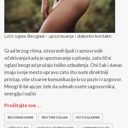
Lični oglasi Beograd – upoznavanje i diskretni kontakti
Grad brzog ritma, otvorenih ljudi i raznovrsnih
očekivanja kada je upoznavanje u pitanju, zato lični
oglasi beograd pružaju toliko uzbuđenja. Oni čak i danas
imaju svoje mesto upravo zato što nude direktniji
pristup, više stvarne komunikacije kroz poziv i razgovor.
Mnogi ih biraju jer žele da odmah osete sagovornika,
energiju i način
L
Pročitajte sve …
i
č
BEOGRADJANKE
EROTSKI OGLASI
HOTOGLASNIK
n
i
LIČNI OGLASI
LICNI OGLASI BEOGRAD
LJUBAVNI OGLASI