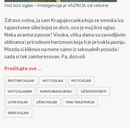
t
Hot licni oglas – Inteligencija je VAZNIJA od velicine
e
t
e
Zdravo svima, ja sam Kragujevcanka koja se smeska iza
m
tajanstvene slike kojoj se divis, ovo je moj licni oglas.
u
Neka avantura pocne! Visoka, vitka dama sa zavodljivim
š
k
oblinama i prirodnom harizmom koja ti je privukla paznju.
a
Mozda si kliknuo na mene samo iz seksualnih pozuda i
r
sada si tek zainteresovan. Pa, dozvoli
a
c
H
Pročitajte sve …
p
o
r
t
EROTSKI OGLASI
HOT OGLASI
HOTOGLASI
v
l
o
i
HOTOGLASNIK
KURVE KRAGUJEVAC
LIČNI KONTAKTI
p
c
r
n
LICNI OGLAS
LIČNI OGLASI
ONA TRAZI NJEGA
i
i
m
SEKSI OGLASI
o
e
g
t
l
i