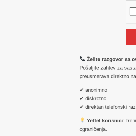
Želite razgovor sa
Pošaljite zahtev za sast
preusmerava direktno na n
✔ anonimno
✔ diskretno
✔ direktan telefonski ra
Yettel korisnici:
tren
ograničenja.