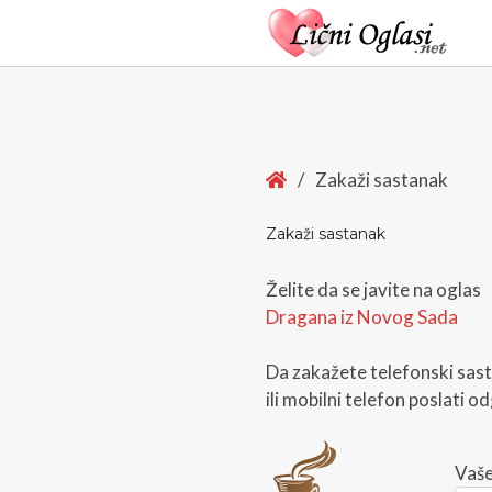
Home
/
Zakaži sastanak
Zakaži sastanak
Želite da se javite na oglas
Dragana iz Novog Sada
Da zakažete telefonski sas
ili mobilni telefon poslati 
Vaše