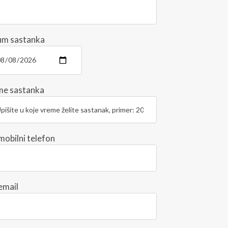
um sastanka
me sastanka
mobilni telefon
email