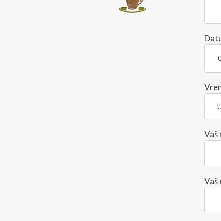
Dat
Vre
Vaš 
Vaš 