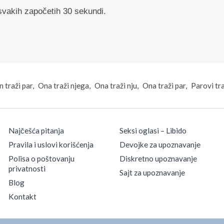
svakih započetih 30 sekundi.
 traži par
Ona traži njega
Ona traži nju
Ona traži par
Parovi tr
Najčešća pitanja
Seksi oglasi – Libido
Pravila i uslovi korišćenja
Devojke za upoznavanje
Polisa o poštovanju
Diskretno upoznavanje
privatnosti
Sajt za upoznavanje
Blog
Kontakt