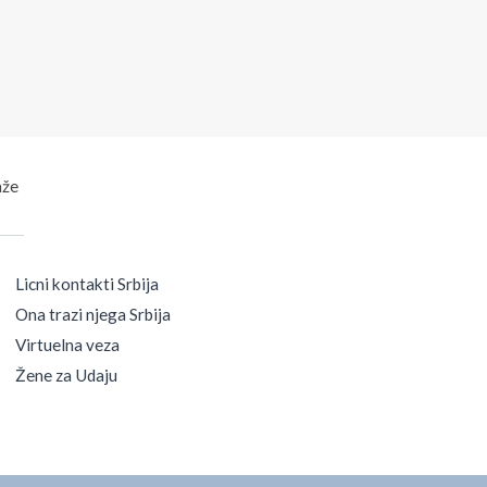
aže
Licni kontakti Srbija
Ona trazi njega Srbija
Virtuelna veza
Žene za Udaju