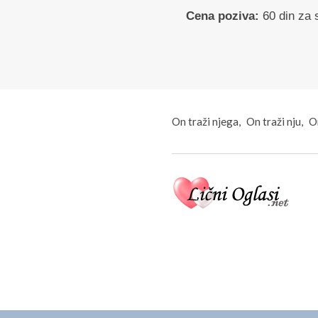
Cena poziva:
60 din za 
On traži njega
On traži nju
On