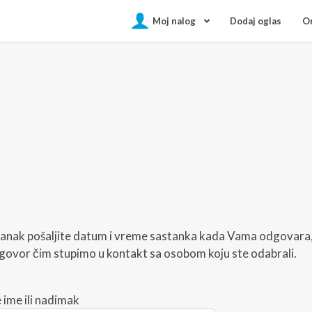
Moj nalog
Dodaj oglas
On
tanak pošaljite datum i vreme sastanka kada Vama odgovara,
odgovor čim stupimo u kontakt sa osobom koju ste odabrali.
 ime ili nadimak