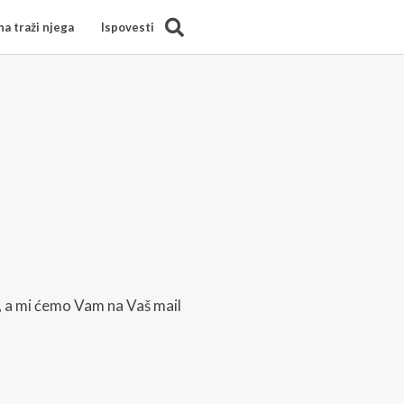
Search
a traži njega
Ispovesti
 a mi ćemo Vam na Vaš mail