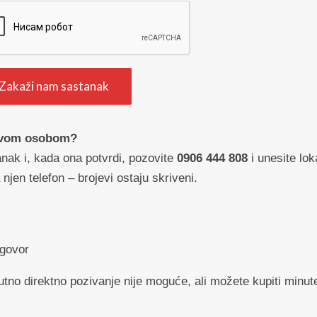
 ovom osobom?
anak i, kada ona potvrdi, pozovite
0906 444 808
i unesite lok
jen telefon – brojevi ostaju skriveni.
zgovor
utno direktno pozivanje nije moguće, ali možete kupiti minute