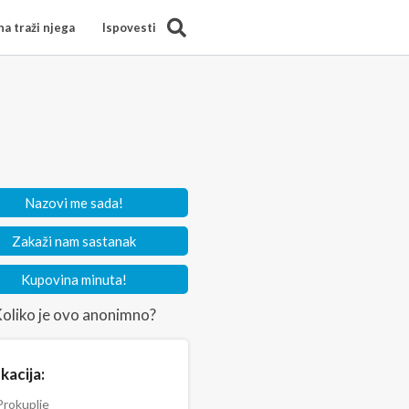
Search
a traži njega
Ispovesti
Nazovi me sada!
Zakaži nam sastanak
Kupovina minuta!
oliko je ovo anonimno?
kacija:
rokuplje