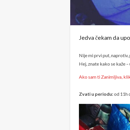
Jedva čekam da up
Nije mi prvi put, naproti
Hej, znate kako se kaže –
Ako sam ti Zanimljiva, k
Zvati u periodu:
od 11h 