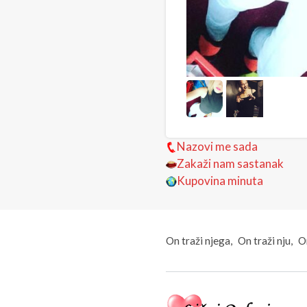
Nazovi me sada
Zakaži nam sastanak
Kupovina minuta
On traži njega
On traži nju
On