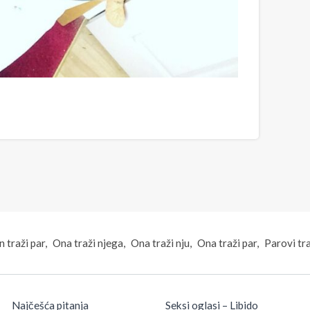
 traži par
Ona traži njega
Ona traži nju
Ona traži par
Parovi tr
Najčešća pitanja
Seksi oglasi – Libido