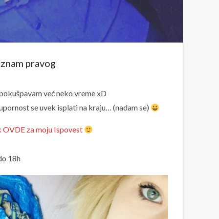
oznam pravog
v, pokušpavam već neko vreme xD
 upornost se uvek isplati na kraju… (nadam se)
lik OVDE za moju Ispovest
do 18h