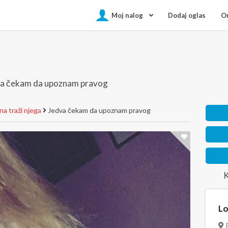
Moj nalog
Dodaj oglas
On
a čekam da upoznam pravog
a traži njega
Jedva čekam da upoznam pravog
K
Lo
P