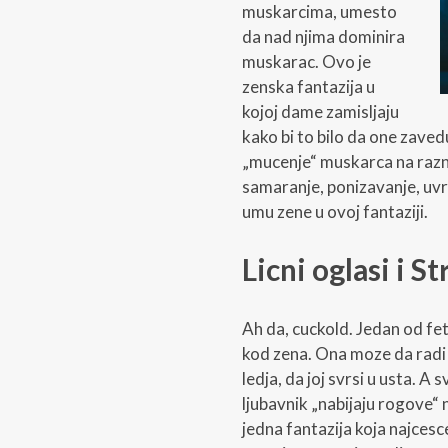
muskarcima, umesto
da nad njima dominira
muskarac. Ovo je
zenska fantazija u
kojoj dame zamisljaju
kako bi to bilo da one zavedu
„mucenje“ muskarca na raz
samaranje, ponizavanje, uvr
umu zene u ovoj fantaziji.
Licni oglasi i S
Ah da, cuckold. Jedan od fet
kod zena. Ona moze da radi 
ledja, da joj svrsi u usta. 
ljubavnik „nabijaju rogove“ n
jedna fantazija koja najcesce