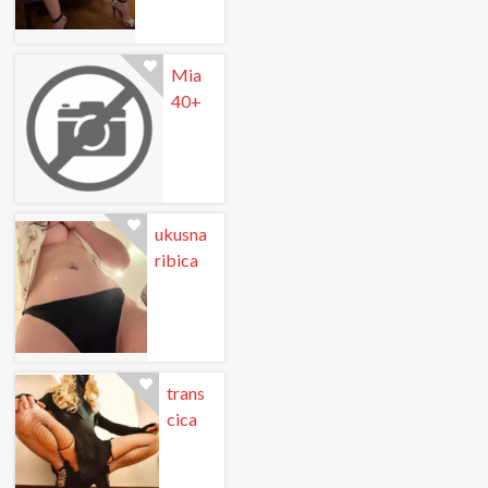
Mia
40+
ukusna
ribica
trans
cica