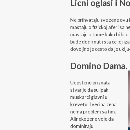
Licni oglasi i 
Ne prihvataju sve zene ovu
mastaju o fizickoj aferi sa n
mastaju o tome kako bi bilo 
bude dodirnut i sta ce joj i
dovoljno je cesto da je uklju
Domino Dama.
Uopsteno priznata
stvar je da su ipak
muskarci glavni u
krevetu. I vecina zena
nema problem sa tim.
Alineke zene vole da
dominiraju