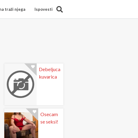
Search
a traži njega
Ispovesti
Debeljuca
kuvarica
Osecam
se seksi!