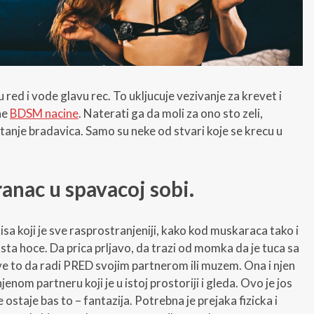
 red i vode glavu rec. To ukljucuje vezivanje za krevet i
ne
BDSM nacine
. Naterati ga da moli za ono sto zeli,
tanje bradavica. Samo su neke od stvari koje se krecu u
tranac u spavacoj sobi.
isa koji je sve rasprostranjeniji, kako kod muskaraca tako i
sta hoce. Da prica prljavo, da trazi od momka da je tuca sa
A sve to da radi PRED svojim partnerom ili muzem. Ona i njen
jenom partneru koji je u istoj prostoriji i gleda. Ovo je jos
 ostaje bas to – fantazija. Potrebna je prejaka fizicka i