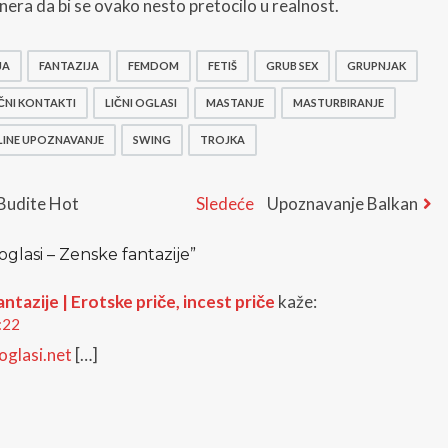
era da bi se ovako nesto pretocilo u realnost.
JA
FANTAZIJA
FEMDOM
FETIŠ
GRUB SEX
GRUPNJAK
IČNI KONTAKTI
LIČNI OGLASI
MASTANJE
MASTURBIRANJE
INE UPOZNAVANJE
SWING
TROJKA
Next
 Budite Hot
Sledeće
Upoznavanje Balkan
post:
 oglasi – Zenske fantazije
”
antazije | Erotske priče, incest priče
kaže:
:22
ioglasi.net
[…]