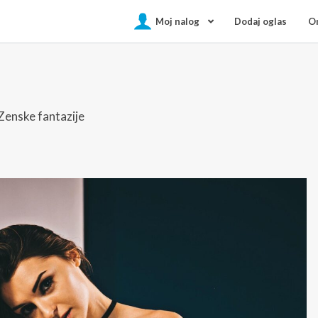
Moj nalog
Dodaj oglas
On
 Zenske fantazije