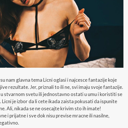
u nam glavna tema Licni oglasi i najcesce fantazije koje
e rezultate. Jer, priznali to ili ne, svi imaju svoje fantazije.
 u stvarnom svetu ili jednostavno ostati u umu i koristiti se
. Licni je izbor da li cete ikada zaista pokusati da ispunite
 ne. Ali, nikada se ne osecajte krivim sto ih imate!
e i prijatne i sve dok nisu previse mracne ili nasilne,
egativno.