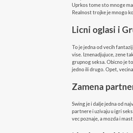
Uprkos tome sto mnoge masta
Realnost trojke je mnogo ko
Licni oglasi i G
To je jedna od vecih fantazi
vise. Iznenadjujuce, zene ta
grupnog seksa. Obicno je to
jedno ili drugo. Opet, vecin
Zamena partner
Swing je i dalje jedna od naj
partnere i uzivaju u igri sek
vec poznaje, a mozda i masta