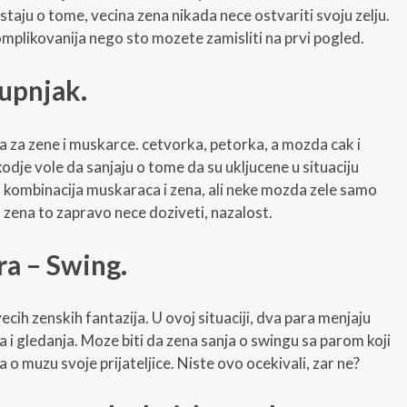
ju o tome, vecina zena nikada nece ostvariti svoju zelju.
mplikovanija nego sto mozete zamisliti na prvi pogled.
rupnjak.
ja za zene i muskarce. cetvorka, petorka, a mozda cak i
kodje vole da sanjaju o tome da su ukljucene u situaciju
 kombinacija muskaraca i zena, ali neke mozda zele samo
a zena to zapravo nece doziveti, nazalost.
a – Swing.
vecih zenskih fantazija. U ovoj situaciji, dva para menjaju
sa i gledanja. Moze biti da zena sanja o swingu sa parom koji
 o muzu svoje prijateljice. Niste ovo ocekivali, zar ne?