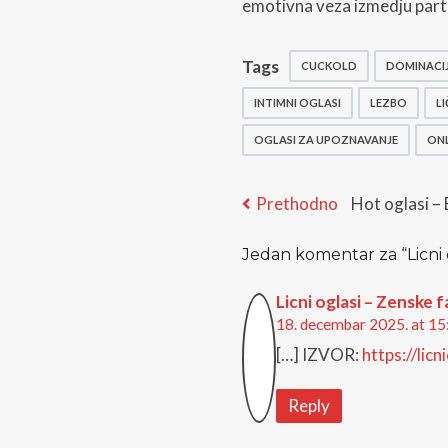
emotivna veza izmedju partn
Tags
CUCKOLD
DOMINACI
INTIMNI OGLASI
LEZBO
L
OGLASI ZA UPOZNAVANJE
ONL
Kretanje
Previous
Prethodno
Hot oglasi –
post:
članka
Jedan komentar za “
Licni
Licni oglasi – Zenske f
18. decembar 2025. at 15
[…] IZVOR:
https://licn
Reply