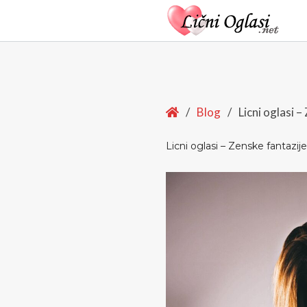
Home
/
Blog
/
Licni oglasi –
Licni oglasi – Zenske fantazije