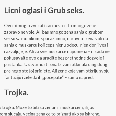
Licni oglasi i Grub seks.
Ovo bi moglo zvucati kao nesto sto mnoge zene
zapravo ne vole. Ali bas mnogo zena sanja o grubom
seksu sa momkom, sporazumno, naravno! zena voli da
sanja o muskarcu koji cepa njenu odecu, njen donji ves i
razvaljuje je. Ali za sve muskarce napomena – nikada ne
pokusavajte ovo da uradite bez prethodne dozvole i
pristanka. U stvarnosti, ona bi vam otkinula ding dong
pre nego sto joj pridjete. Ali zene koje vam otkriju svoju
fantaziju i zele da ih „pocepate“ – samo napred.
Trojka.
a trojku. Moze to biti sa zenom i muskarcem, ili jos
m slucaju, vecina zena ce to priznati ako su iskrene.