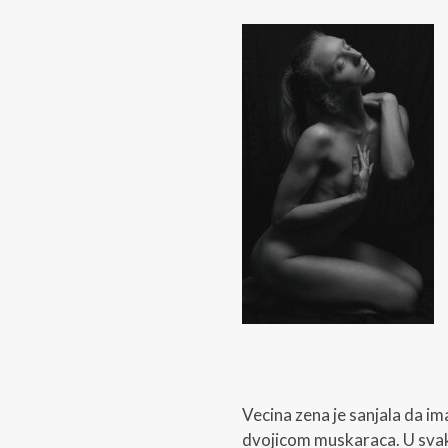
Vecina zena je sanjala da im
dvojicom muskaraca. U svako