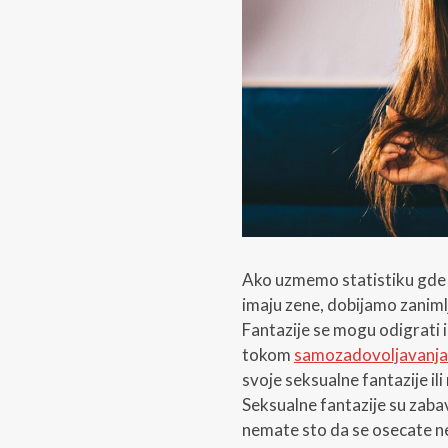
Ako uzmemo statistiku gde s
imaju zene, dobijamo zanimljiv
Fantazije se mogu odigrati i
tokom
samozadovoljavanja
svoje seksualne fantazije ili
Seksualne fantazije su zabavn
nemate sto da se osecate n