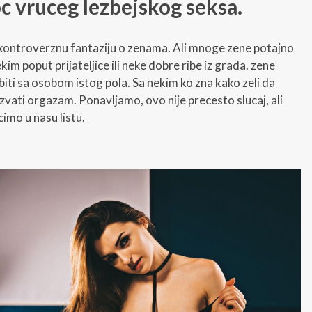
Noc vruceg lezbejskog seksa.
 kontroverznu fantaziju o zenama. Ali mnoge zene potajno
ekim poput prijateljice ili neke dobre ribe iz grada. zene
biti sa osobom istog pola. Sa nekim ko zna kako zeli da
zazvati orgazam. Ponavljamo, ovo nije precesto slucaj, ali
cimo u nasu listu.