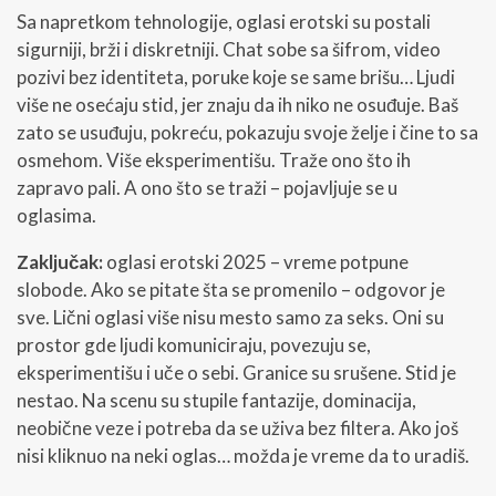
Sa napretkom tehnologije, oglasi erotski su postali
sigurniji, brži i diskretniji. Chat sobe sa šifrom, video
pozivi bez identiteta, poruke koje se same brišu… Ljudi
više ne osećaju stid, jer znaju da ih niko ne osuđuje. Baš
zato se usuđuju, pokreću, pokazuju svoje želje i čine to sa
osmehom. Više eksperimentišu. Traže ono što ih
zapravo pali. A ono što se traži – pojavljuje se u
oglasima.
Zaključak:
oglasi erotski 2025 – vreme potpune
slobode. Ako se pitate šta se promenilo – odgovor je
sve. Lični oglasi više nisu mesto samo za seks. Oni su
prostor gde ljudi komuniciraju, povezuju se,
eksperimentišu i uče o sebi. Granice su srušene. Stid je
nestao. Na scenu su stupile fantazije, dominacija,
neobične veze i potreba da se uživa bez filtera. Ako još
nisi kliknuo na neki oglas… možda je vreme da to uradiš.