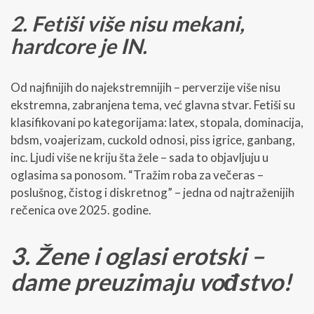
2. Fetiši više nisu mekani,
hardcore je IN.
Od najfinijih do najekstremnijih – perverzije više nisu
ekstremna, zabranjena tema, već glavna stvar. Fetiši su
klasifikovani po kategorijama: latex, stopala, dominacija,
bdsm, voajerizam, cuckold odnosi, piss igrice, ganbang,
inc. Ljudi više ne kriju šta žele – sada to objavljuju u
oglasima sa ponosom. “Tražim roba za večeras –
poslušnog, čistog i diskretnog” – jedna od najtraženijih
rečenica ove 2025. godine.
3. Žene i oglasi erotski –
dame preuzimaju vođstvo!