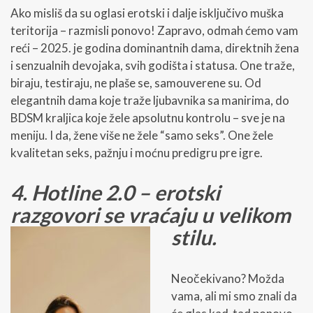
Ako misliš da su oglasi erotski i dalje isključivo muška
teritorija – razmisli ponovo! Zapravo, odmah ćemo vam
reći – 2025. je godina dominantnih dama, direktnih žena
i senzualnih devojaka, svih godišta i statusa. One traže,
biraju, testiraju, ne plaše se, samouverene su. Od
elegantnih dama koje traže ljubavnika sa manirima, do
BDSM kraljica koje žele apsolutnu kontrolu – sve je na
meniju. I da, žene više ne žele “samo seks”. One žele
kvalitetan seks, pažnju i moćnu predigru pre igre.
4. Hotline 2.0 – erotski
razgovori se vraćaju u velikom
stilu.
Neočekivano? Možda
vama, ali mi smo znali da