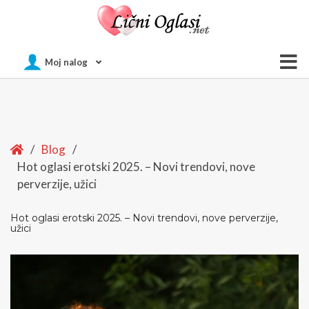
Of
Moj nalog
Si
Home
/
Blog
/
Hot oglasi erotski 2025. – Novi trendovi, nove
perverzije, užici
Hot oglasi erotski 2025. – Novi trendovi, nove perverzije,
užici