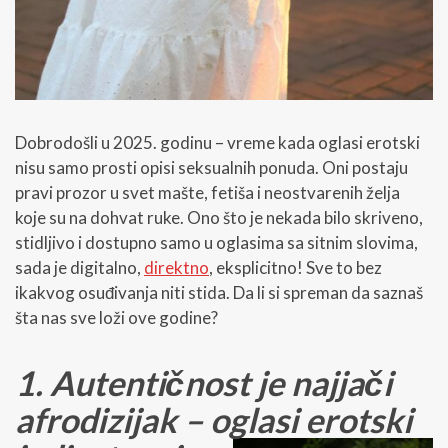
Dobrodošli u 2025. godinu – vreme kada oglasi erotski
nisu samo prosti opisi seksualnih ponuda. Oni postaju
pravi prozor u svet mašte, fetiša i neostvarenih želja
koje su na dohvat ruke. Ono što je nekada bilo skriveno,
stidljivo i dostupno samo u oglasima sa sitnim slovima,
sada je digitalno,
direktno
, eksplicitno! Sve to bez
ikakvog osuđivanja niti stida. Da li si spreman da saznaš
šta nas sve loži ove godine?
1. Autentičnost je najjači
afrodizijak – oglasi erotski