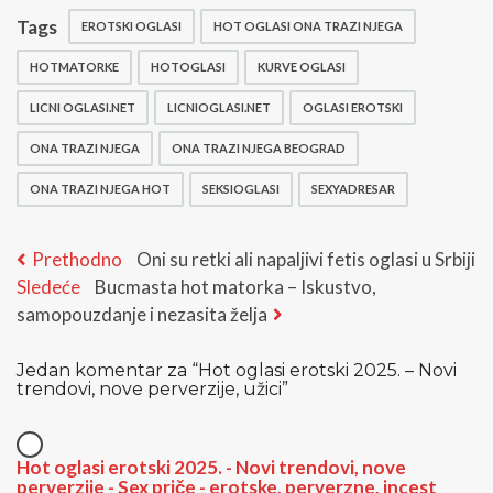
Tags
EROTSKI OGLASI
HOT OGLASI ONA TRAZI NJEGA
HOTMATORKE
HOTOGLASI
KURVE OGLASI
LICNI OGLASI.NET
LICNIOGLASI.NET
OGLASI EROTSKI
ONA TRAZI NJEGA
ONA TRAZI NJEGA BEOGRAD
ONA TRAZI NJEGA HOT
SEKSIOGLASI
SEXYADRESAR
Kretanje
Previous
Prethodno
Oni su retki ali napaljivi fetis oglasi u Srbiji
Next
post:
Sledeće
Bucmasta hot matorka – Iskustvo,
članka
post:
samopouzdanje i nezasita želja
Jedan komentar za “
Hot oglasi erotski 2025. – Novi
trendovi, nove perverzije, užici
”
Hot oglasi erotski 2025. - Novi trendovi, nove
perverzije - Sex priče - erotske, perverzne, incest