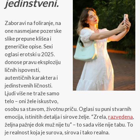
jedinstveni.
Zaboravi na foliranje, na
one nasmejane pozerske
slike prepune klišea i
generičke opise. Sexi
oglasi erotski u 2025.
donose pravu eksploziju
ličnih ispovesti,
autentičnih karaktera i
jedinstvenih ličnosti.
Ljudi više ne traže samo
telo – oni žele iskustvo,
osobu sa stavom, životnu priču. Oglasi su puni stvarnih
emocija, istinitih detalja i sirove želje. “Zrela,
razvedena
,
željna pažnje dok muž nije tu” – to sada više nije tabu. To
je realnost koja je surova, sirova i tako realna.