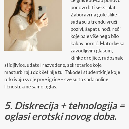
će glas kad-tad ponovo
ponovo biti seksi alat.
Zaboravi na gole slike –
sada su u trendu vrući
pozivi, šapat u noći, reči
koje pale više nego bilo
kakav pornić. Matorke sa
zavodljivim glasom,
klinke droljice, radoznale
stidljivice, udate i razvedene, sekretarice koje
masturbiraju dok šef nije tu. Takođe i studentkinje koje
otkrivaju svoje prve igrice – sve su to sada online
ličnosti, a ne samo oglas.
5. Diskrecija + tehnologija =
oglasi erotski novog doba.