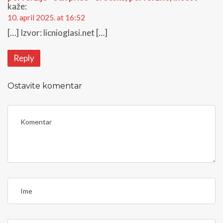
kaže:
10. april 2025. at 16:52
[…] Izvor: licnioglasi.net […]
Reply
Ostavite komentar
<
b
>
C
o
m
I
m
m
e
e
n
t