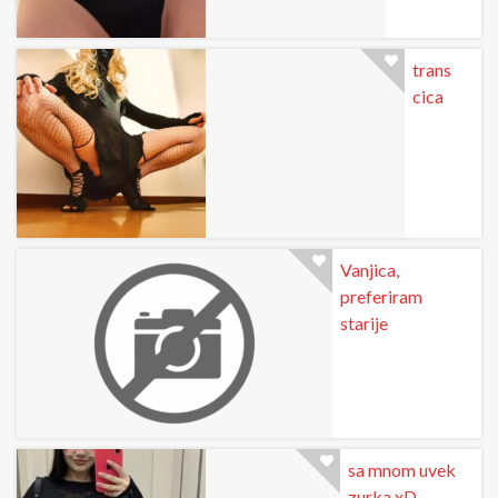
trans
cica
Vanjica,
preferiram
starije
sa mnom uvek
zurka xD