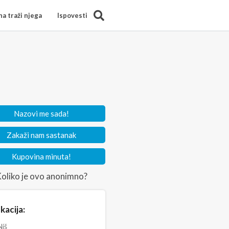
Search
a traži njega
Ispovesti
Nazovi me sada!
Zakaži nam sastanak
Kupovina minuta!
oliko je ovo anonimno?
kacija:
iš