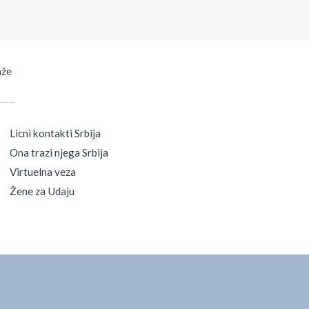
aže
Licni kontakti Srbija
Ona trazi njega Srbija
Virtuelna veza
Žene za Udaju