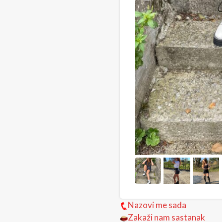
Nazovi me sada
Zakaži nam sastanak