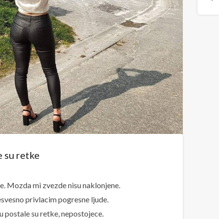
 su retke
. Mozda mi zvezde nisu naklonjene.
vesno privlacim pogresne ljude.
 postale su retke, nepostojece.