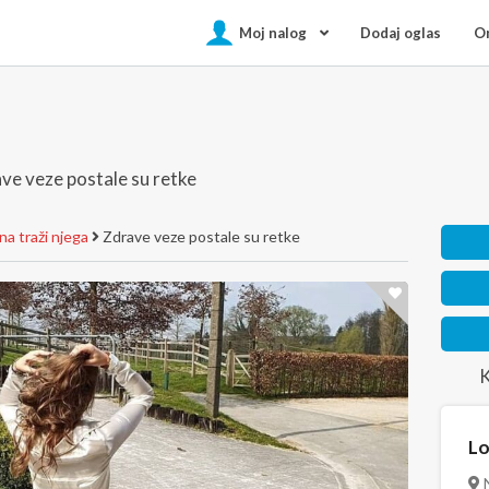
Moj nalog
Dodaj oglas
On
ve veze postale su retke
a traži njega
Zdrave veze postale su retke
K
Lo
N