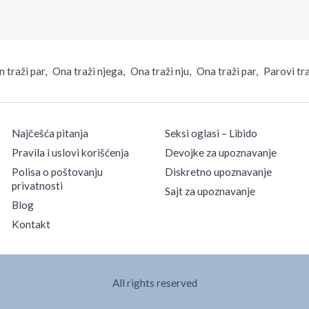
 traži par
Ona traži njega
Ona traži nju
Ona traži par
Parovi tr
Najčešća pitanja
Seksi oglasi – Libido
Pravila i uslovi korišćenja
Devojke za upoznavanje
Polisa o poštovanju
Diskretno upoznavanje
privatnosti
Sajt za upoznavanje
Blog
Kontakt
All rights reserved