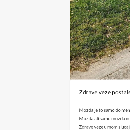
Zdrave veze postale
Mozda je to samo do mene
Mozda ali samo mozda nes
Zdrave veze u mom slucaju