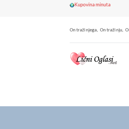
Kupovina minuta
On traži njega
On traži nju
On