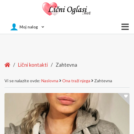
Of
Moj nalog
Si
Home
/
Lični kontakti
/
Zahtevna
Vi se nalazite ovde:
Naslovna
Ona traži njega
Zahtevna