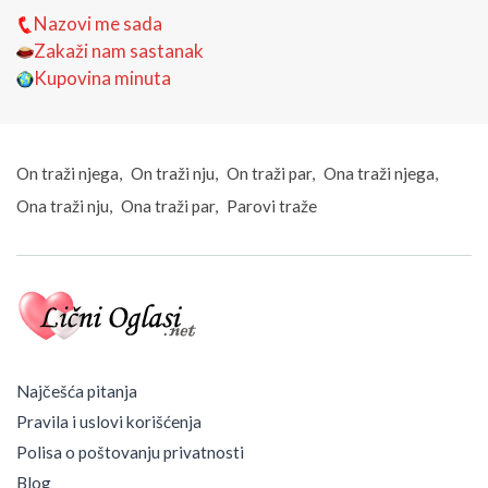
Nazovi me sada
Zakaži nam sastanak
Kupovina minuta
On traži njega
On traži nju
On traži par
Ona traži njega
Ona traži nju
Ona traži par
Parovi traže
Najčešća pitanja
Pravila i uslovi korišćenja
Polisa o poštovanju privatnosti
Blog