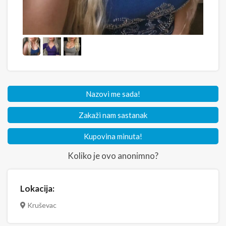
Nazovi me sada!
Zakaži nam sastanak
Kupovina minuta!
Koliko je ovo anonimno?
Lokacija:
Kruševac