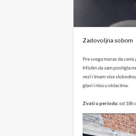
Zadovoljna sobom
Pre svega moras da cenis p
Mislim da sam postigla mn
vezi i imam vise slobodno
glavi i nisu u oblacima.
Zvati u periodu:
od 18h 