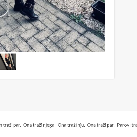
 traži par
Ona traži njega
Ona traži nju
Ona traži par
Parovi tr