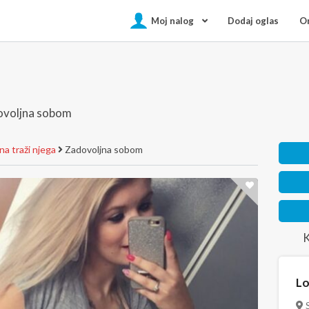
Moj nalog
Dodaj oglas
On
voljna sobom
a traži njega
Zadovoljna sobom
K
Lo