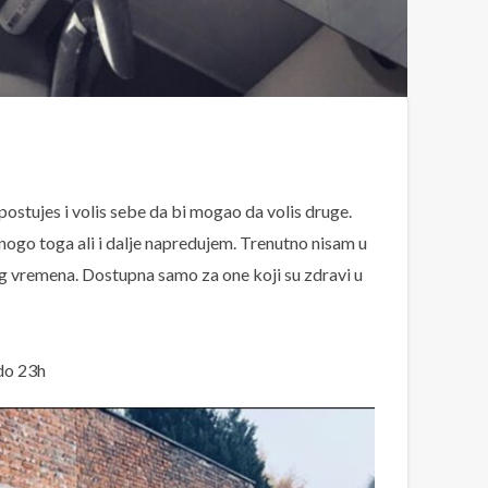
ostujes i volis sebe da bi mogao da volis druge.
ogo toga ali i dalje napredujem. Trenutno nisam u
g vremena. Dostupna samo za one koji su zdravi u
do 23h