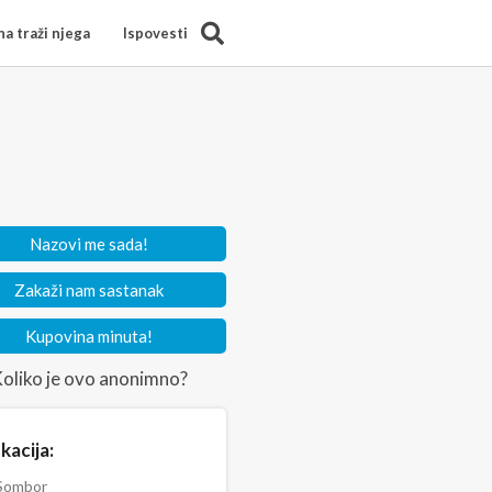
Search
a traži njega
Ispovesti
Nazovi me sada!
Zakaži nam sastanak
Kupovina minuta!
oliko je ovo anonimno?
kacija:
Sombor