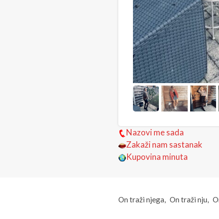
Nazovi me sada
Zakaži nam sastanak
Kupovina minuta
On traži njega
On traži nju
On