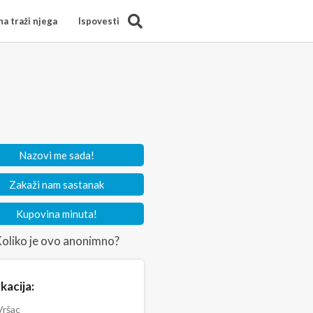
Search
a traži njega
Ispovesti
Nazovi me sada!
Zakaži nam sastanak
Kupovina minuta!
oliko je ovo anonimno?
kacija:
ršac