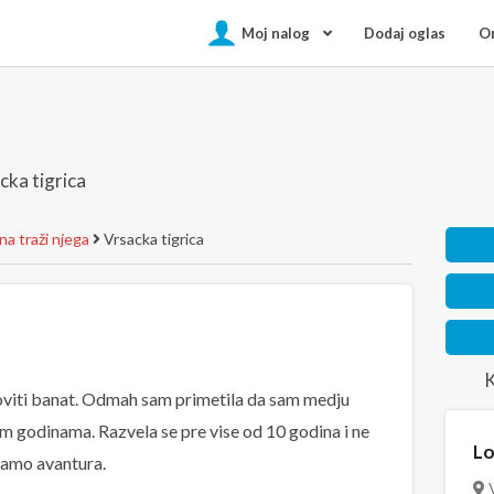
Moj nalog
Dodaj oglas
On
cka tigrica
a traži njega
Vrsacka tigrica
K
oviti banat. Odmah sam primetila da sam medju
im godinama. Razvela se pre vise od 10 godina i ne
Lo
samo avantura.
V