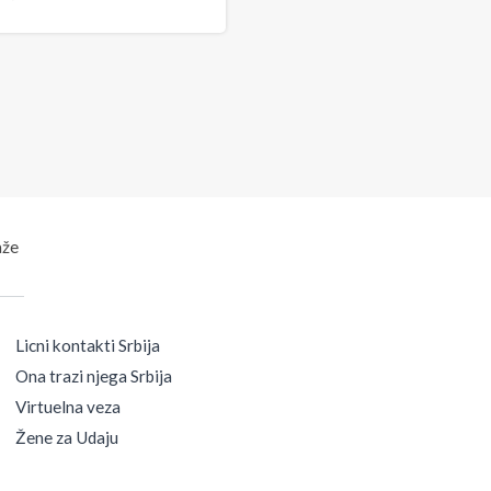
aže
Licni kontakti Srbija
Ona trazi njega Srbija
Virtuelna veza
Žene za Udaju