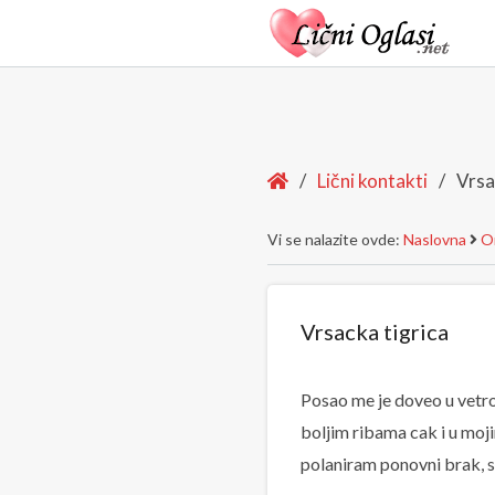
Home
/
Lični kontakti
/
Vrsa
Vi se nalazite ovde:
Naslovna
On
Vrsacka tigrica
Posao me je doveo u vetr
boljim ribama cak i u moj
polaniram ponovni brak, 