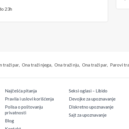
do 23h
 traži par
Ona traži njega
Ona traži nju
Ona traži par
Parovi tr
Najčešća pitanja
Seksi oglasi – Libido
Pravila i uslovi korišćenja
Devojke za upoznavanje
Polisa o poštovanju
Diskretno upoznavanje
privatnosti
Sajt za upoznavanje
Blog
Kontakt