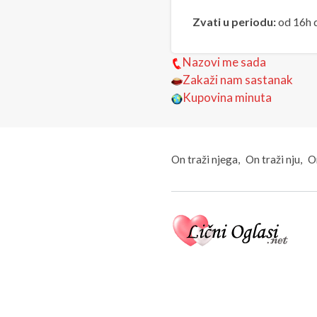
Zvati u periodu:
od 16h 
Nazovi me sada
Zakaži nam sastanak
Kupovina minuta
On traži njega
On traži nju
On