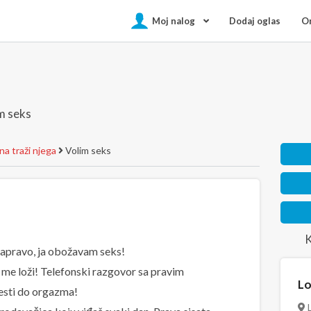
Moj nalog
Dodaj oglas
On
m seks
a traži njega
Volim seks
K
Zapravo, ja obožavam seks!
o me loži! Telefonski razgovor sa pravim
Lo
sti do orgazma!
L