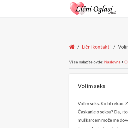
Home
/
Lični kontakti
/
Voli
Vi se nalazite ovde:
Naslovna
On
Volim seks
Volim seks. Ko bi rekao. 
Ćaskanje o seksu? Da, i t
muškarcem može me dove