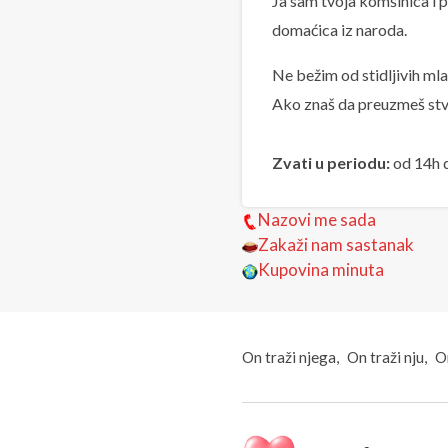
Ja sam tvoja komšinica i p
domaćica iz naroda.
Ne bežim od stidljivih ml
Ako znaš da preuzmeš stva
Zvati u periodu:
od 14h 
Nazovi me sada
Zakaži nam sastanak
Kupovina minuta
On traži njega
On traži nju
On