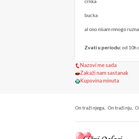
crnka
bucka
al ono nisam mnogo ruzna
Zvati u periodu:
od 10h 
Nazovi me sada
Zakaži nam sastanak
Kupovina minuta
On traži njega
On traži nju
On