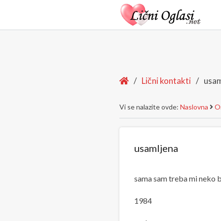
Home
/
Lični kontakti
/
usam
Vi se nalazite ovde:
Naslovna
On
usamljena
sama sam treba mi neko b
1984