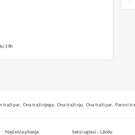
do 19h
 traži par
Ona traži njega
Ona traži nju
Ona traži par
Parovi tr
Najčešća pitanja
Seksi oglasi – Libido