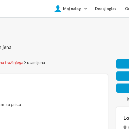
Moj nalog
Dodaj oglas
On
ljena
a traži njega
usamljena
K
ar za pricu
Lo
K