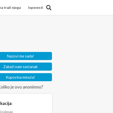
Search
a traži njega
Ispovesti
Nazovi me sada!
Zakaži nam sastanak
Kupovina minuta!
oliko je ovo anonimno?
kacija:
ruševac