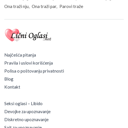
Ona traži nju
Ona traži par
Parovi traže
Najčešća pitanja
Pravila i uslovi korišćenja
Polisa o poštovanju privatnosti
Blog
Kontakt
Seksi oglasi – Libido
Devojke za upoznavanje
Diskretno upoznavanje
Sajt za upoznavanje