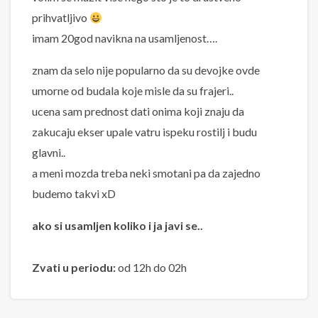
prihvatljivo
imam 20god navikna na usamljenost….
znam da selo nije popularno da su devojke ovde
umorne od budala koje misle da su frajeri..
ucena sam prednost dati onima koji znaju da
zakucaju ekser upale vatru ispeku rostilj i budu
glavni..
a meni mozda treba neki smotani pa da zajedno
budemo takvi xD
ako si usamljen koliko i ja javi se..
Zvati u periodu:
od 12h do 02h