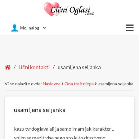
Of
Moj nalog
Si
Home
/
Lični kontakti
/
usamljena seljanka
Vi se nalazite ovde:
Naslovna
Ona traži njega
usamljena seljanka
usamljena seljanka
kazu tvrdoglava ali ja samo imam jak karakter ..
volim se mazit vise nego sto je to drustveno