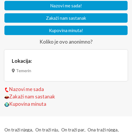
Nazovi me sada!
Zakaži nam sastanak
Kupovina minuta!
Koliko je ovo anonimno?
Lokacija:
Temerin
Nazovi me sada
Zakaži nam sastanak
Kupovina minuta
On traži njega
On traži nju
On traži par
Ona traži njega