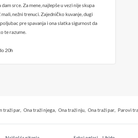
dam srce. Za mene, najlepše u vezi nije skupa
eć mali, nežni trenuci. Zajedničko kuvanje, dugi
poljubac pre spavanja i ona slatka sigurnost da
o te razume.
do 20h
 traži par
Ona traži njega
Ona traži nju
Ona traži par
Parovi tr
Najčešća pitanja
Seksi oglasi – Libido