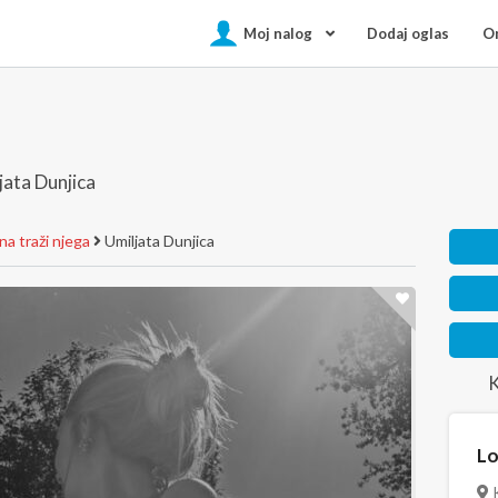
Moj nalog
Dodaj oglas
On
jata Dunjica
a traži njega
Umiljata Dunjica
K
Lo
K