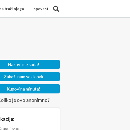
Search
a traži njega
Ispovesti
Nazovi me sada!
Zakaži nam sastanak
Kupovina minuta!
oliko je ovo anonimno?
kacija:
ragujevac