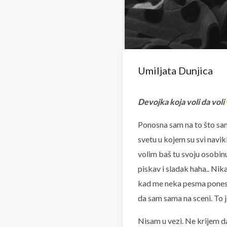
Umiljata Dunjica
Devojka koja voli da voli
Ponosna sam na to što sam
svetu u kojem su svi navikli
volim baš tu svoju osobin
piskav i sladak haha.. Ni
kad me neka pesma pones
da sam sama na sceni. To j
Nisam u vezi. Ne krijem d