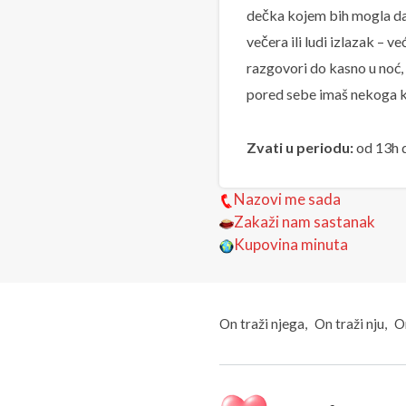
dečka kojem bih mogla da 
večera ili ludi izlazak – v
razgovori do kasno u noć, 
pored sebe imaš nekoga k
Zvati u periodu:
od 13h 
Nazovi me sada
Zakaži nam sastanak
Kupovina minuta
On traži njega
On traži nju
On