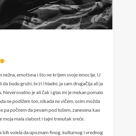
 nežna, emotivna i što ne krijem svoje emocije. U
 da budu grubi, brzi i hladni, ja sam drugačija ali ja
u. Neverovatno je ali čak i glas mi je mekan pomalo
kada ne podižem ton, nikada ne vičem, osim možda
e pa počnem da pevam pod tušem, zanesena kao
e moja mala slabost i tajni trenutak sreće.
a bih volela da upoznam finog, kulturnog i vrednog