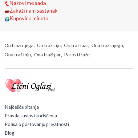
Nazovi me sada
Zakaži nam sastanak
Kupovina minuta
On traži njega
On traži nju
On traži par
Ona traži njega
Ona traži nju
Ona traži par
Parovi traže
Najčešća pitanja
Pravila i uslovi korišćenja
Polisa o poštovanju privatnosti
Blog