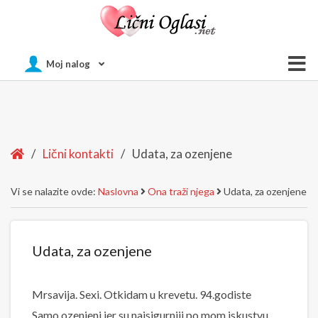
Of
Moj nalog
Si
Home
/
Lični kontakti
/
Udata, za ozenjene
Vi se nalazite ovde:
Naslovna
Ona traži njega
Udata, za ozenjene
Udata, za ozenjene
Mrsavija. Sexi. Otkidam u krevetu. 94.godiste
Samo ozenjeni jer su najsigurniji po mom iskustvu.