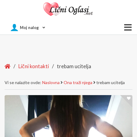
Of
Moj nalog
Si
Home
/
Lični kontakti
/
trebam ucitelja
Vi se nalazite ovde:
Naslovna
Ona traži njega
trebam ucitelja