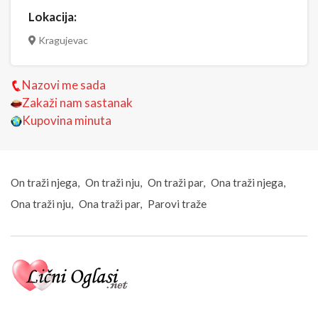
Lokacija:
Kragujevac
Nazovi me sada
Zakaži nam sastanak
Kupovina minuta
On traži njega
On traži nju
On traži par
Ona traži njega
Ona traži nju
Ona traži par
Parovi traže