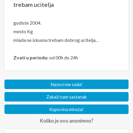
trebam ucitelja
godiste 2004.
mesto Kg
mlada ne iskusna trebam dobrog ucitelja…
Zvati u periodu:
od 00h do 24h
Nazovi me sada!
Zakaži nam sastanak
Kupovina minuta!
Koliko je ovo anonimno?