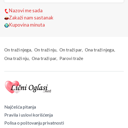
Nazovi me sada
Zakaži nam sastanak
Kupovina minuta
On traži njega
On traži nju
On traži par
Ona traži njega
Ona traži nju
Ona traži par
Parovi traže
Najčešća pitanja
Pravila i uslovi korišćenja
Polisa o poštovanju privatnosti