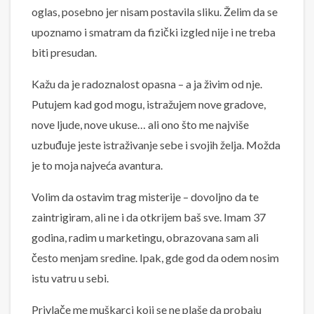
oglas, posebno jer nisam postavila sliku. Želim da se
upoznamo i smatram da fizički izgled nije i ne treba
biti presudan.
Kažu da je radoznalost opasna – a ja živim od nje.
Putujem kad god mogu, istražujem nove gradove,
nove ljude, nove ukuse… ali ono što me najviše
uzbuđuje jeste istraživanje sebe i svojih želja. Možda
je to moja najveća avantura.
Volim da ostavim trag misterije – dovoljno da te
zaintrigiram, ali ne i da otkrijem baš sve. Imam 37
godina, radim u marketingu, obrazovana sam ali
često menjam sredine. Ipak, gde god da odem nosim
istu vatru u sebi.
Privlače me muškarci koji se ne plaše da probaju