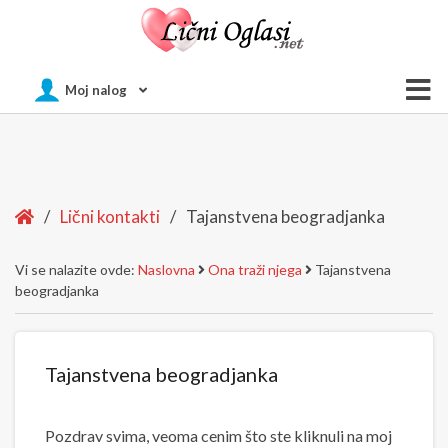
Of
Moj nalog
Si
Home
/
Lični kontakti
/
Tajanstvena beogradjanka
Vi se nalazite ovde:
Naslovna
Ona traži njega
Tajanstvena
beogradjanka
Tajanstvena beogradjanka
Pozdrav svima, veoma cenim što ste kliknuli na moj