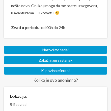
nešto novo. Oni koji mogu da me prate u razgovoru,
u avanturama… u krevetu.
Zvati u periodu:
od 00h do 24h
Nazovi me sada!
Zakaži nam sastanak
Kupovina minuta!
Koliko je ovo anonimno?
Lokacija:
Beograd