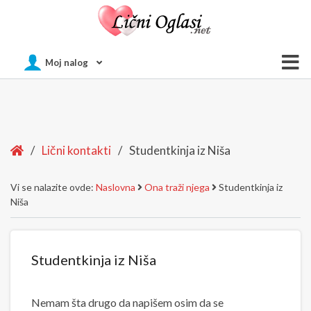
Of
Moj nalog
Si
Home
/
Lični kontakti
/
Studentkinja iz Niša
Vi se nalazite ovde:
Naslovna
Ona traži njega
Studentkinja iz
Niša
Studentkinja iz Niša
Nemam šta drugo da napišem osim da se