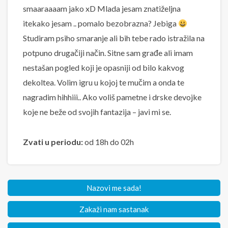
smaaraaaam jako xD Mlada jesam znatiželjna
itekako jesam .. pomalo bezobrazna? Jebiga
Studiram psiho smaranje ali bih tebe rado istražila na
potpuno drugačiji način. Sitne sam građe ali imam
nestašan pogled koji je opasniji od bilo kakvog
dekoltea. Volim igru u kojoj te mučim a onda te
nagradim hihhiii.. Ako voliš pametne i drske devojke
koje ne beže od svojih fantazija – javi mi se.
Zvati u periodu:
od 18h do 02h
Nazovi me sada!
Zakaži nam sastanak