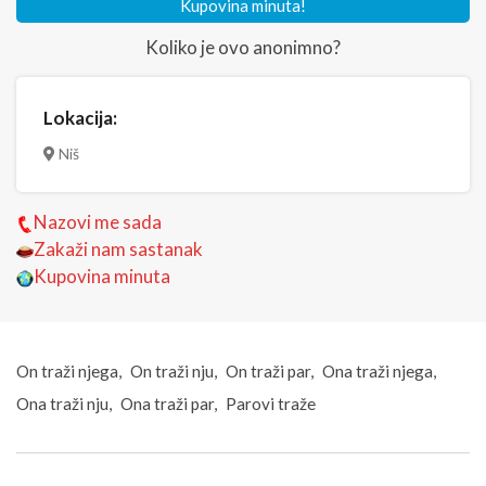
Kupovina minuta!
Koliko je ovo anonimno?
Lokacija:
Niš
Nazovi me sada
Zakaži nam sastanak
Kupovina minuta
On traži njega
On traži nju
On traži par
Ona traži njega
Ona traži nju
Ona traži par
Parovi traže