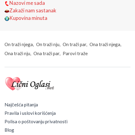
Nazovi me sada
Zakaži nam sastanak
Kupovina minuta
On traži njega
On traži nju
On traži par
Ona traži njega
Ona traži nju
Ona traži par
Parovi traže
Najčešća pitanja
Pravila i uslovi korišćenja
Polisa o poštovanju privatnosti
Blog