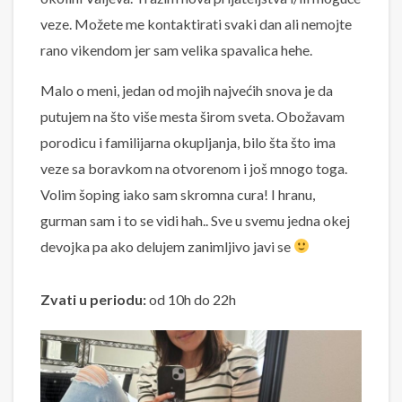
veze. Možete me kontaktirati svaki dan ali nemojte
rano vikendom jer sam velika spavalica hehe.
Malo o meni, jedan od mojih najvećih snova je da
putujem na što više mesta širom sveta. Obožavam
porodicu i familijarna okupljanja, bilo šta što ima
veze sa boravkom na otvorenom i još mnogo toga.
Volim šoping iako sam skromna cura! I hranu,
gurman sam i to se vidi hah.. Sve u svemu jedna okej
devojka pa ako delujem zanimljivo javi se
Zvati u periodu:
od 10h do 22h