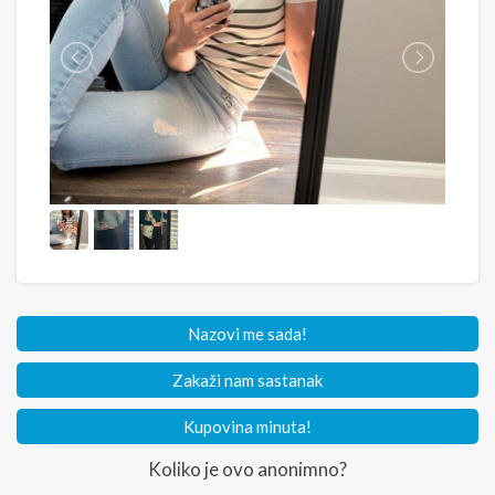
Nazovi me sada!
Zakaži nam sastanak
Kupovina minuta!
Koliko je ovo anonimno?