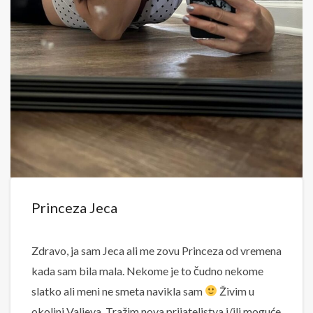
Princeza Jeca
Zdravo, ja sam Jeca ali me zovu Princeza od vremena
kada sam bila mala. Nekome je to čudno nekome
slatko ali meni ne smeta navikla sam
Živim u
okolini Valjeva. Tražim nova prijateljstva i/ili moguće