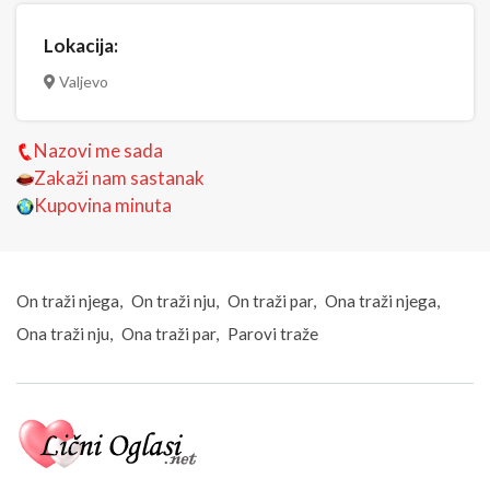
Lokacija:
Valjevo
Nazovi me sada
Zakaži nam sastanak
Kupovina minuta
On traži njega
On traži nju
On traži par
Ona traži njega
Ona traži nju
Ona traži par
Parovi traže