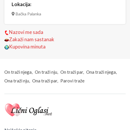
Lokacija:
Bačka Palanka
Nazovi me sada
Zakaži nam sastanak
Kupovina minuta
On traži njega
On traži nju
On traži par
Ona traži njega
Ona traži nju
Ona traži par
Parovi traže