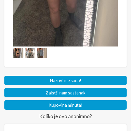
Nazovi me sada!
Zakaži nam sastanak
Kupovina minuta!
Koliko je ovo anonimno?