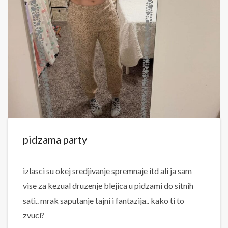
pidzama party
izlasci su okej sredjivanje spremnaje itd ali ja sam
vise za kezual druzenje blejica u pidzami do sitnih
sati.. mrak saputanje tajni i fantazija.. kako ti to
zvuci?