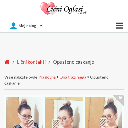
Of
Moj nalog
Si
Home
/
Lični kontakti
/
Opusteno caskanje
Vi se nalazite ovde:
Naslovna
Ona traži njega
Opusteno
caskanje