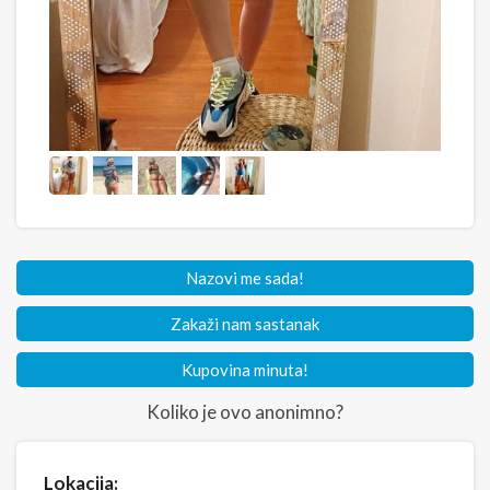
Nazovi me sada!
Zakaži nam sastanak
Kupovina minuta!
Koliko je ovo anonimno?
Lokacija: