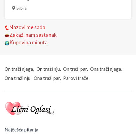
Srbija
Nazovi me sada
Zakaži nam sastanak
Kupovina minuta
On traži njega
On traži nju
On traži par
Ona traži njega
Ona traži nju
Ona traži par
Parovi traže
Najčešća pitanja