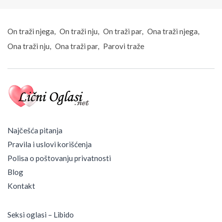
On traži njega
On traži nju
On traži par
Ona traži njega
Ona traži nju
Ona traži par
Parovi traže
Najčešća pitanja
Pravila i uslovi korišćenja
Polisa o poštovanju privatnosti
Blog
Kontakt
Seksi oglasi – Libido