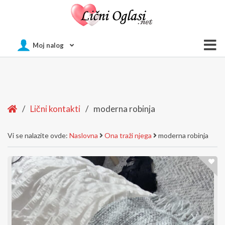
Of
Moj nalog
Si
Home
/
Lični kontakti
/
moderna robinja
Vi se nalazite ovde:
Naslovna
Ona traži njega
moderna robinja