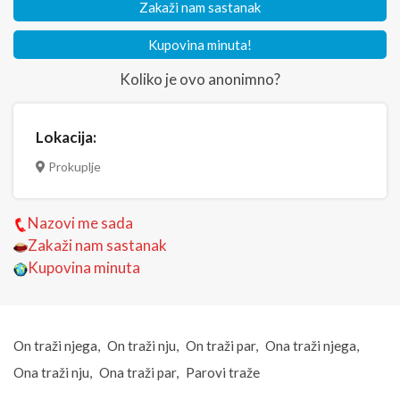
Zakaži nam sastanak
Kupovina minuta!
Koliko je ovo anonimno?
Lokacija:
Prokuplje
Nazovi me sada
Zakaži nam sastanak
Kupovina minuta
On traži njega
On traži nju
On traži par
Ona traži njega
Ona traži nju
Ona traži par
Parovi traže