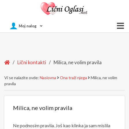
Of
Moj nalog
Si
Home
/
Lični kontakti
/
Milica, ne volim pravila
Vi se nalazite ovde:
Naslovna
Ona traži njega
Milica, ne volim
pravila
Milica, ne volim pravila
Ne podnosim pravila. Još kao klinka ja sam mislila