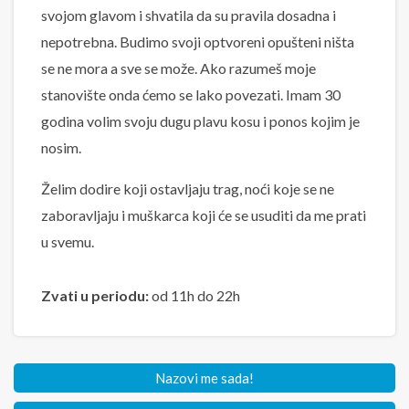
svojom glavom i shvatila da su pravila dosadna i
nepotrebna. Budimo svoji optvoreni opušteni ništa
se ne mora a sve se može. Ako razumeš moje
stanovište onda ćemo se lako povezati. Imam 30
godina volim svoju dugu plavu kosu i ponos kojim je
nosim.
Želim dodire koji ostavljaju trag, noći koje se ne
zaboravljaju i muškarca koji će se usuditi da me prati
u svemu.
Zvati u periodu:
od 11h do 22h
Nazovi me sada!