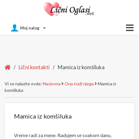
Of
Moj nalog
Si
Home
/
Lični kontakti
/
Mamica iz komšiluka
Vi se nalazite ovde:
Naslovna
Ona traži njega
Mamica iz
komšiluka
Mamica iz komšiluka
Vreme radi za mene. Radujem se svakom danu,