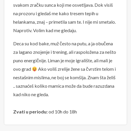
svakom zračku sunca koji me osvetljava. Dok visiš
na prozoru i gledaš me kako tresem tepih u
helankama, znaj – primetila sam te. I nije mi smetalo.
Naprotiv. Volim kad me gledaju.
Deca su kod bake, muž često na putu, a ja obučena
za lagano znojenje i trening, ali raspoložena za nešto
puno energičnije. Liman je moje igralište, ali mali je
ovo grad
Ako voliš zrelije žene sa čvrstim telom i
nestašnim mislima, ne boj se komšija. Znam šta želiš
.. saznaćeš koliko mamica može da bude razuzdana
kad niko ne gleda.
Zvati u periodu:
od 10h do 18h