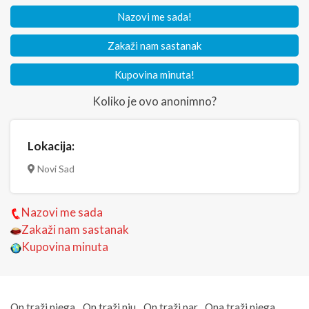
Nazovi me sada!
Zakaži nam sastanak
Kupovina minuta!
Koliko je ovo anonimno?
Lokacija:
Novi Sad
Nazovi me sada
Zakaži nam sastanak
Kupovina minuta
On traži njega
On traži nju
On traži par
Ona traži njega