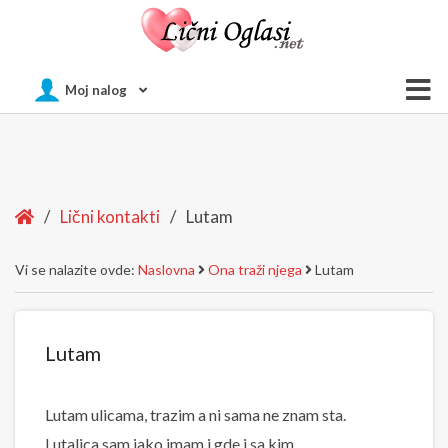
Of
Moj nalog
Si
Home
/
Lični kontakti
/
Lutam
Vi se nalazite ovde:
Naslovna
Ona traži njega
Lutam
Lutam
Lutam ulicama, trazim a ni sama ne znam sta.
Lutalica sam iako imam i gde i sa kim.