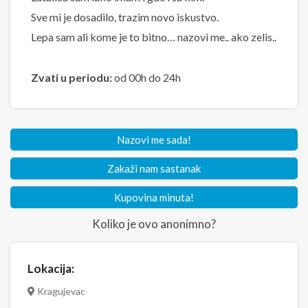
Sve mi je dosadilo, trazim novo iskustvo.
Lepa sam ali kome je to bitno… nazovi me.. ako zelis..
Zvati u periodu:
od 00h do 24h
Nazovi me sada!
Zakaži nam sastanak
Kupovina minuta!
Koliko je ovo anonimno?
Lokacija:
Kragujevac