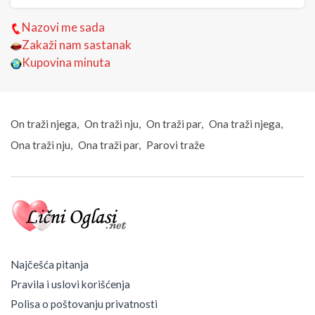
Nazovi me sada
Zakaži nam sastanak
Kupovina minuta
On traži njega
On traži nju
On traži par
Ona traži njega
Ona traži nju
Ona traži par
Parovi traže
Najčešća pitanja
Pravila i uslovi korišćenja
Polisa o poštovanju privatnosti