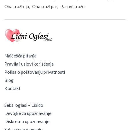
Ona traži nju
Ona traži par
Parovi traže
Najčešća pitanja
Pravila i uslovi korišćenja
Polisa o poštovanju privatnosti
Blog
Kontakt
Seksi oglasi – Libido
Devojke za upoznavanje
Diskretno upoznavanje
Sajt za upoznavanje