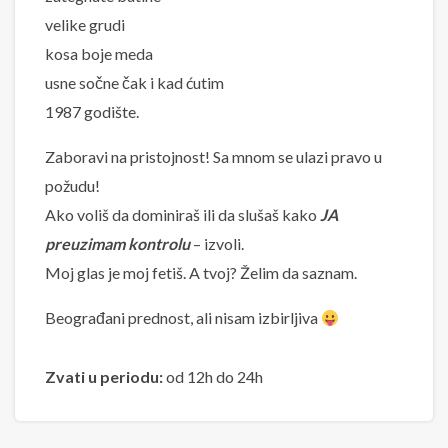
velike grudi
kosa boje meda
usne sočne čak i kad ćutim
1987 godište.
Zaboravi na pristojnost! Sa mnom se ulazi pravo u
požudu!
Ako voliš da dominiraš ili da slušaš kako
JA
preuzimam kontrolu
– izvoli.
Moj glas je moj fetiš. A tvoj? Želim da saznam.
Beograđani prednost, ali nisam izbirljiva
Zvati u periodu:
od 12h do 24h