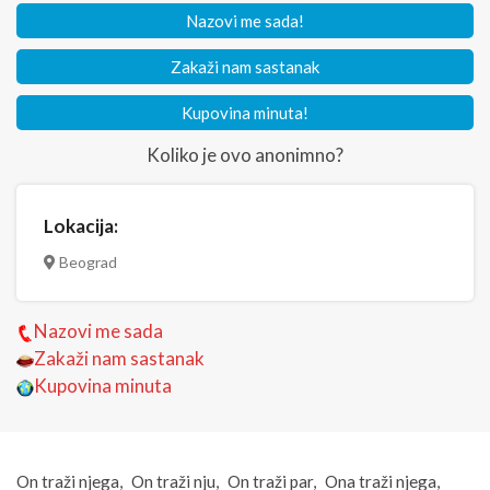
Nazovi me sada!
Zakaži nam sastanak
Kupovina minuta!
Koliko je ovo anonimno?
Lokacija:
Beograd
Nazovi me sada
Zakaži nam sastanak
Kupovina minuta
On traži njega
On traži nju
On traži par
Ona traži njega