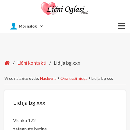
Of
Moj nalog
Si
Home
/
Lični kontakti
/
Lidija bg xxx
Vi se nalazite ovde:
Naslovna
Ona traži njega
Lidija bg xxx
Lidija bg xxx
Visoka 172
zategnute butine