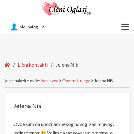
Of
Moj nalog
Si
Home
/
Lični kontakti
/
Jelena Niš
Vi se nalazite ovde:
Naslovna
Ona traži njega
Jelena Niš
Jelena Niš
Ovde sam da upoznam nekog novog, zanimljivog,
jedinstvenog
Volim da razgovaram o svemu, o