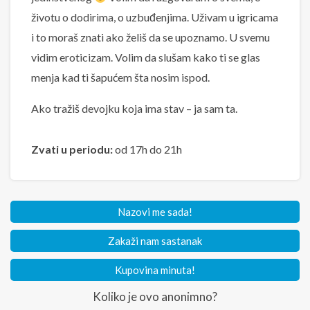
životu o dodirima, o uzbuđenjima. Uživam u igricama
i to moraš znati ako želiš da se upoznamo. U svemu
vidim eroticizam. Volim da slušam kako ti se glas
menja kad ti šapućem šta nosim ispod.
Ako tražiš devojku koja ima stav – ja sam ta.
Zvati u periodu:
od 17h do 21h
Nazovi me sada!
Zakaži nam sastanak
Kupovina minuta!
Koliko je ovo anonimno?