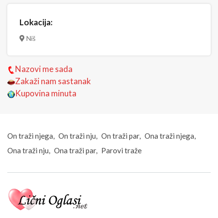
Lokacija:
Niš
Nazovi me sada
Zakaži nam sastanak
Kupovina minuta
On traži njega
On traži nju
On traži par
Ona traži njega
Ona traži nju
Ona traži par
Parovi traže